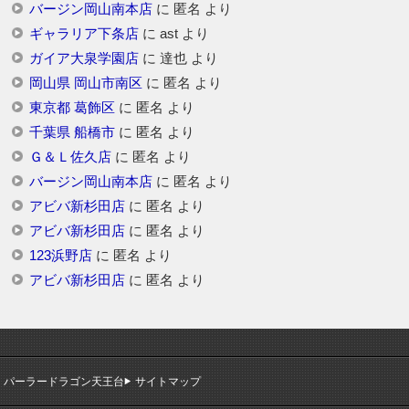
バージン岡山南本店
に
匿名
より
ギャラリア下条店
に
ast
より
ガイア大泉学園店
に
達也
より
岡山県 岡山市南区
に
匿名
より
東京都 葛飾区
に
匿名
より
千葉県 船橋市
に
匿名
より
Ｇ＆Ｌ佐久店
に
匿名
より
バージン岡山南本店
に
匿名
より
アビバ新杉田店
に
匿名
より
アビバ新杉田店
に
匿名
より
123浜野店
に
匿名
より
アビバ新杉田店
に
匿名
より
パーラードラゴン天王台
サイトマップ