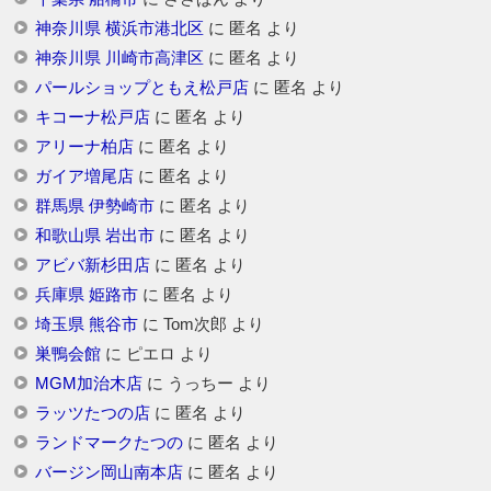
神奈川県 横浜市港北区
に
匿名
より
神奈川県 川崎市高津区
に
匿名
より
パールショップともえ松戸店
に
匿名
より
キコーナ松戸店
に
匿名
より
アリーナ柏店
に
匿名
より
ガイア増尾店
に
匿名
より
群馬県 伊勢崎市
に
匿名
より
和歌山県 岩出市
に
匿名
より
アビバ新杉田店
に
匿名
より
兵庫県 姫路市
に
匿名
より
埼玉県 熊谷市
に
Tom次郎
より
巣鴨会館
に
ピエロ
より
MGM加治木店
に
うっちー
より
ラッツたつの店
に
匿名
より
ランドマークたつの
に
匿名
より
バージン岡山南本店
に
匿名
より