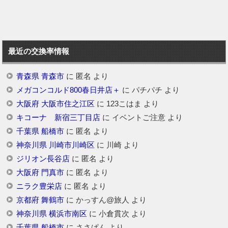
最近の交換率情報
青森県 青森市
に
匿名
より
メガコンコルド800春日井店＋
に
パチパチ
より
大阪府 大阪市住之江区
に
123こはま
より
キコーナ 新宿三丁目店
に
イベントご注意
より
千葉県 船橋市
に
匿名
より
神奈川県 川崎市川崎区
に
川崎
より
ジリオン長谷店
に
匿名
より
大阪府 門真市
に
匿名
より
ニラク豊栄店
に
匿名
より
京都府 舞鶴市
に
かっすん@旅人
より
神奈川県 横浜市南区
に
小倉貫次
より
千葉県 船橋市
に
ささぱん
より