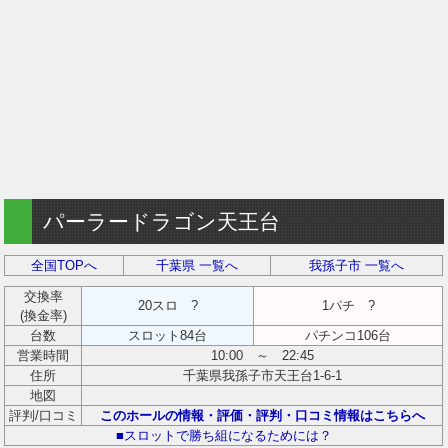
パーラードラゴン天王台
全国TOPへ
千葉県 一覧へ
我孫子市 一覧へ
交換率
20スロ ?
1パチ ?
(換金率)
台数
スロット84台
パチンコ106台
営業時間
10:00 ～ 22:45
住所
千葉県我孫子市天王台1-6-1
地図
評判/口コミ
このホールの情報・評価・評判・口コミ情報はこちらへ
■スロットで勝ち組になるためには？