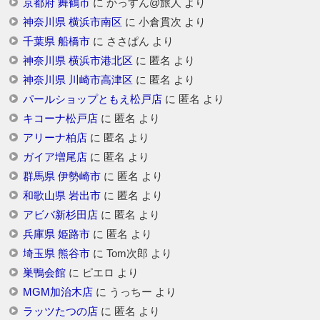
京都府 舞鶴市
に
かっすん@旅人
より
神奈川県 横浜市南区
に
小倉貫次
より
千葉県 船橋市
に
ささぱん
より
神奈川県 横浜市港北区
に
匿名
より
神奈川県 川崎市高津区
に
匿名
より
パールショップともえ松戸店
に
匿名
より
キコーナ松戸店
に
匿名
より
アリーナ柏店
に
匿名
より
ガイア増尾店
に
匿名
より
群馬県 伊勢崎市
に
匿名
より
和歌山県 岩出市
に
匿名
より
アビバ新杉田店
に
匿名
より
兵庫県 姫路市
に
匿名
より
埼玉県 熊谷市
に
Tom次郎
より
巣鴨会館
に
ピエロ
より
MGM加治木店
に
うっちー
より
ラッツたつの店
に
匿名
より