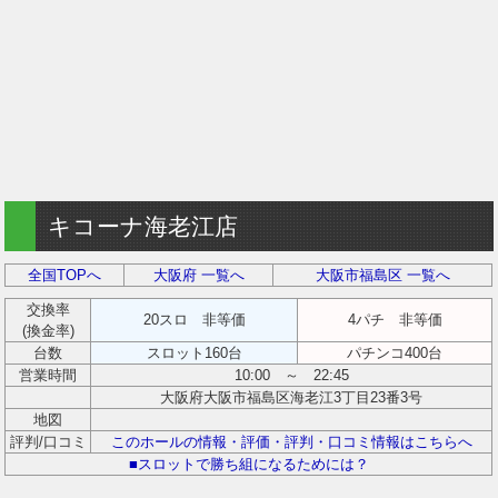
キコーナ海老江店
全国TOPへ
大阪府 一覧へ
大阪市福島区 一覧へ
交換率
20スロ 非等価
4パチ 非等価
(換金率)
台数
スロット160台
パチンコ400台
営業時間
10:00 ～ 22:45
大阪府大阪市福島区海老江3丁目23番3号
地図
評判/口コミ
このホールの情報・評価・評判・口コミ情報はこちらへ
■スロットで勝ち組になるためには？