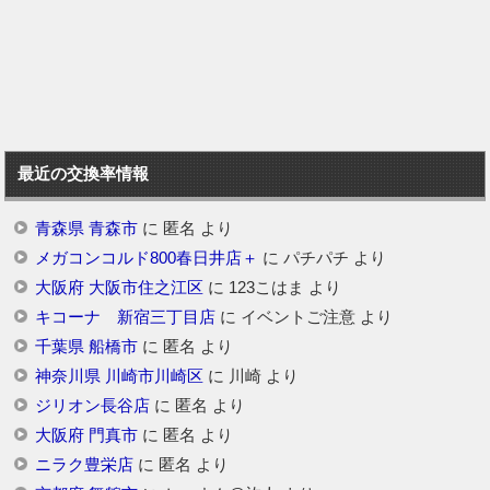
最近の交換率情報
青森県 青森市
に
匿名
より
メガコンコルド800春日井店＋
に
パチパチ
より
大阪府 大阪市住之江区
に
123こはま
より
キコーナ 新宿三丁目店
に
イベントご注意
より
千葉県 船橋市
に
匿名
より
神奈川県 川崎市川崎区
に
川崎
より
ジリオン長谷店
に
匿名
より
大阪府 門真市
に
匿名
より
ニラク豊栄店
に
匿名
より