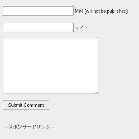
Mail (will not be published)
サイト
---スポンサードリンク---