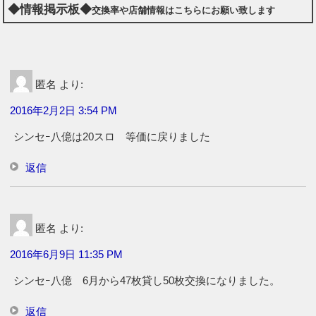
◆情報掲示板◆
交換率や店舗情報はこちらにお願い致します
匿名
より:
2016年2月2日 3:54 PM
シンセｰ八億は20スロ 等価に戻りました
返信
匿名
より:
2016年6月9日 11:35 PM
シンセｰ八億 6月から47枚貸し50枚交換になりました。
返信