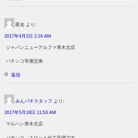
匿名
より:
2017年4月2日 2:16 AM
ジャパンニューアルファ厚木北店
パチンコ等価交換
返信
みんパチスタッフ
より:
2017年5月18日 11:53 AM
マルハン厚木北店
パチンコ、スロット全て等価です。