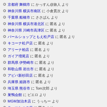
京都府 舞鶴市
に
かっすん@旅人
より
神奈川県 横浜市南区
に
小倉貫次
より
千葉県 船橋市
に
ささぱん
より
神奈川県 横浜市港北区
に
匿名
より
神奈川県 川崎市高津区
に
匿名
より
パールショップともえ松戸店
に
匿名
より
キコーナ松戸店
に
匿名
より
アリーナ柏店
に
匿名
より
ガイア増尾店
に
匿名
より
群馬県 伊勢崎市
に
匿名
より
和歌山県 岩出市
に
匿名
より
アビバ新杉田店
に
匿名
より
兵庫県 姫路市
に
匿名
より
埼玉県 熊谷市
に
Tom次郎
より
巣鴨会館
に
ピエロ
より
MGM加治木店
に
うっちー
より