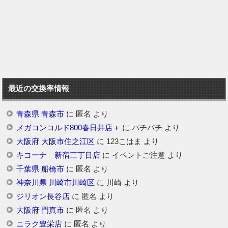
最近の交換率情報
青森県 青森市
に
匿名
より
メガコンコルド800春日井店＋
に
パチパチ
より
大阪府 大阪市住之江区
に
123こはま
より
キコーナ 新宿三丁目店
に
イベントご注意
より
千葉県 船橋市
に
匿名
より
神奈川県 川崎市川崎区
に
川崎
より
ジリオン長谷店
に
匿名
より
大阪府 門真市
に
匿名
より
ニラク豊栄店
に
匿名
より