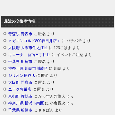
最近の交換率情報
青森県 青森市
に
匿名
より
メガコンコルド800春日井店＋
に
パチパチ
より
大阪府 大阪市住之江区
に
123こはま
より
キコーナ 新宿三丁目店
に
イベントご注意
より
千葉県 船橋市
に
匿名
より
神奈川県 川崎市川崎区
に
川崎
より
ジリオン長谷店
に
匿名
より
大阪府 門真市
に
匿名
より
ニラク豊栄店
に
匿名
より
京都府 舞鶴市
に
かっすん@旅人
より
神奈川県 横浜市南区
に
小倉貫次
より
千葉県 船橋市
に
ささぱん
より