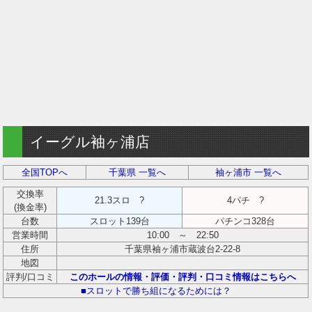
イーグル袖ヶ浦店
全国TOPへ
千葉県 一覧へ
袖ヶ浦市 一覧へ
交換率
21.3スロ ?
4パチ ?
(換金率)
台数
スロット139台
パチンコ328台
営業時間
10:00 ～ 22:50
住所
千葉県袖ヶ浦市蔵波台2-22-8
地図
評判/口コミ
このホールの情報・評価・評判・口コミ情報はこちらへ
■スロットで勝ち組になるためには？