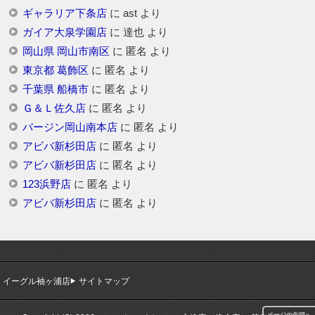
ギャラリア下条店
に
ast
より
ガイア大泉学園店
に
達也
より
岡山県 岡山市南区
に
匿名
より
東京都 葛飾区
に
匿名
より
千葉県 船橋市
に
匿名
より
Ｇ＆Ｌ佐久店
に
匿名
より
バージン岡山南本店
に
匿名
より
アビバ新杉田店
に
匿名
より
アビバ新杉田店
に
匿名
より
123浜野店
に
匿名
より
アビバ新杉田店
に
匿名
より
イーグル袖ヶ浦店
サイトマップ