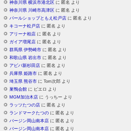
神奈川県 横浜市港北区
に
匿名
より
神奈川県 川崎市高津区
に
匿名
より
パールショップともえ松戸店
に
匿名
より
キコーナ松戸店
に
匿名
より
アリーナ柏店
に
匿名
より
ガイア増尾店
に
匿名
より
群馬県 伊勢崎市
に
匿名
より
和歌山県 岩出市
に
匿名
より
アビバ新杉田店
に
匿名
より
兵庫県 姫路市
に
匿名
より
埼玉県 熊谷市
に
Tom次郎
より
巣鴨会館
に
ピエロ
より
MGM加治木店
に
うっちー
より
ラッツたつの店
に
匿名
より
ランドマークたつの
に
匿名
より
バージン岡山南本店
に
匿名
より
バージン岡山南本店
に
匿名
より