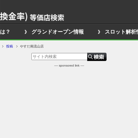
は？
グランドオープン情報
スロット解析
投稿
やすだ南流山店
---- sponsored link ----