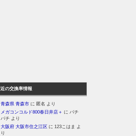
最近の交換率情報
青森県 青森市
に
匿名
より
メガコンコルド800春日井店＋
に
パチ
パチ
より
大阪府 大阪市住之江区
に
123こはま
よ
り