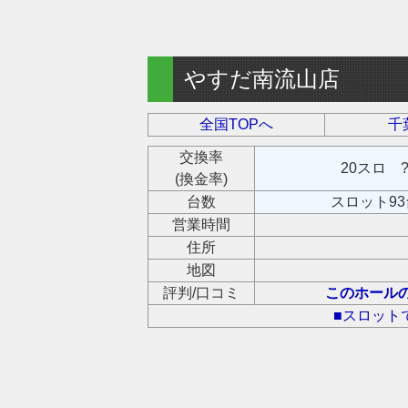
やすだ南流山店
全国TOPへ
千
交換率
20スロ 
(換金率)
台数
スロット93
営業時間
住所
地図
評判/口コミ
このホール
■スロット