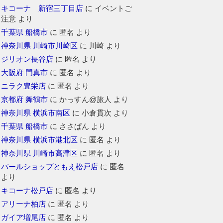
キコーナ 新宿三丁目店
に
イベントご
注意
より
千葉県 船橋市
に
匿名
より
神奈川県 川崎市川崎区
に
川崎
より
ジリオン長谷店
に
匿名
より
大阪府 門真市
に
匿名
より
ニラク豊栄店
に
匿名
より
京都府 舞鶴市
に
かっすん@旅人
より
神奈川県 横浜市南区
に
小倉貫次
より
千葉県 船橋市
に
ささぱん
より
神奈川県 横浜市港北区
に
匿名
より
神奈川県 川崎市高津区
に
匿名
より
パールショップともえ松戸店
に
匿名
より
キコーナ松戸店
に
匿名
より
アリーナ柏店
に
匿名
より
ガイア増尾店
に
匿名
より