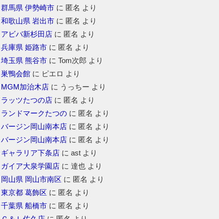
群馬県 伊勢崎市
に
匿名
より
和歌山県 岩出市
に
匿名
より
アビバ新杉田店
に
匿名
より
兵庫県 姫路市
に
匿名
より
埼玉県 熊谷市
に
Tom次郎
より
巣鴨会館
に
ピエロ
より
MGM加治木店
に
うっちー
より
ラッツたつの店
に
匿名
より
ランドマークたつの
に
匿名
より
バージン岡山南本店
に
匿名
より
バージン岡山南本店
に
匿名
より
ギャラリア下条店
に
ast
より
ガイア大泉学園店
に
達也
より
岡山県 岡山市南区
に
匿名
より
東京都 葛飾区
に
匿名
より
千葉県 船橋市
に
匿名
より
Ｇ＆Ｌ佐久店
に
匿名
より