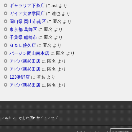
ギャラリア下条店
に
ast
より
ガイア大泉学園店
に
達也
より
岡山県 岡山市南区
に
匿名
より
東京都 葛飾区
に
匿名
より
千葉県 船橋市
に
匿名
より
Ｇ＆Ｌ佐久店
に
匿名
より
バージン岡山南本店
に
匿名
より
アビバ新杉田店
に
匿名
より
アビバ新杉田店
に
匿名
より
123浜野店
に
匿名
より
アビバ新杉田店
に
匿名
より
マルキン かしわ店
サイトマップ