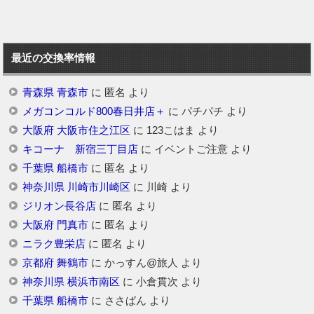
最近の交換率情報
青森県 青森市
に
匿名
より
メガコンコルド800春日井店＋
に
パチパチ
より
大阪府 大阪市住之江区
に
123こはま
より
キコーナ 新宿三丁目店
に
イベントご注意
より
千葉県 船橋市
に
匿名
より
神奈川県 川崎市川崎区
に
川崎
より
ジリオン長谷店
に
匿名
より
大阪府 門真市
に
匿名
より
ニラク豊栄店
に
匿名
より
京都府 舞鶴市
に
かっすん@旅人
より
神奈川県 横浜市南区
に
小倉貫次
より
千葉県 船橋市
に
ささぱん
より