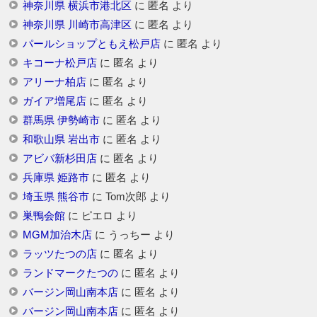
神奈川県 横浜市港北区
に
匿名
より
神奈川県 川崎市高津区
に
匿名
より
パールショップともえ松戸店
に
匿名
より
キコーナ松戸店
に
匿名
より
アリーナ柏店
に
匿名
より
ガイア増尾店
に
匿名
より
群馬県 伊勢崎市
に
匿名
より
和歌山県 岩出市
に
匿名
より
アビバ新杉田店
に
匿名
より
兵庫県 姫路市
に
匿名
より
埼玉県 熊谷市
に
Tom次郎
より
巣鴨会館
に
ピエロ
より
MGM加治木店
に
うっちー
より
ラッツたつの店
に
匿名
より
ランドマークたつの
に
匿名
より
バージン岡山南本店
に
匿名
より
バージン岡山南本店
に
匿名
より