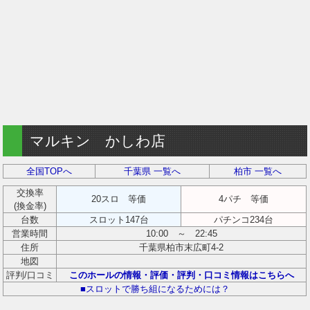
マルキン かしわ店
全国TOPへ
千葉県 一覧へ
柏市 一覧へ
交換率
20スロ 等価
4パチ 等価
(換金率)
台数
スロット147台
パチンコ234台
営業時間
10:00 ～ 22:45
住所
千葉県柏市末広町4-2
地図
評判/口コミ
このホールの情報・評価・評判・口コミ情報はこちらへ
■スロットで勝ち組になるためには？