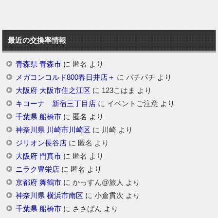
最近の交換率情報
青森県 青森市
に
匿名
より
メガコンコルド800春日井店＋
に
パチパチ
より
大阪府 大阪市住之江区
に
123こはま
より
キコーナ 新宿三丁目店
に
イベントご注意
より
千葉県 船橋市
に
匿名
より
神奈川県 川崎市川崎区
に
川崎
より
ジリオン長谷店
に
匿名
より
大阪府 門真市
に
匿名
より
ニラク豊栄店
に
匿名
より
京都府 舞鶴市
に
かっすん@旅人
より
神奈川県 横浜市南区
に
小倉貫次
より
千葉県 船橋市
に
ささぱん
より