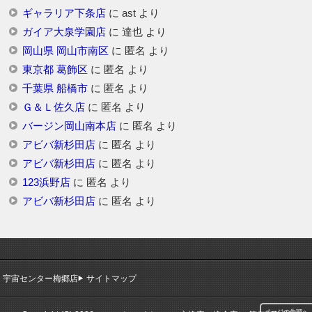
ギャラリア下条店
に
ast
より
ガイア大泉学園店
に
達也
より
岡山県 岡山市南区
に
匿名
より
東京都 葛飾区
に
匿名
より
千葉県 船橋市
に
匿名
より
Ｇ＆Ｌ佐久店
に
匿名
より
バージン岡山南本店
に
匿名
より
アビバ新杉田店
に
匿名
より
アビバ新杉田店
に
匿名
より
123浜野店
に
匿名
より
アビバ新杉田店
に
匿名
より
宇宙センター梅郷店
サイトマップ