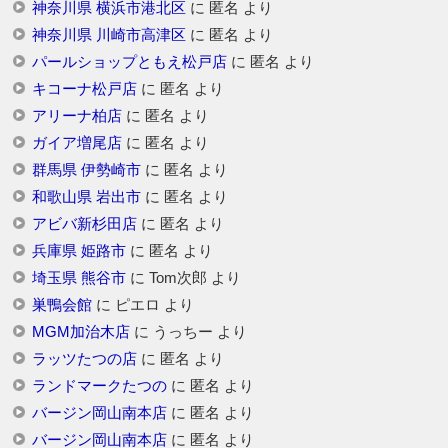
神奈川県 横浜市港北区
に
匿名
より
神奈川県 川崎市高津区
に
匿名
より
パールショップともえ松戸店
に
匿名
より
キコーナ松戸店
に
匿名
より
アリーナ柏店
に
匿名
より
ガイア増尾店
に
匿名
より
群馬県 伊勢崎市
に
匿名
より
和歌山県 岩出市
に
匿名
より
アビバ新杉田店
に
匿名
より
兵庫県 姫路市
に
匿名
より
埼玉県 熊谷市
に
Tom次郎
より
巣鴨会館
に
ピエロ
より
MGM加治木店
に
うっちー
より
ラッツたつの店
に
匿名
より
ランドマークたつの
に
匿名
より
バージン岡山南本店
に
匿名
より
バージン岡山南本店
に
匿名
より