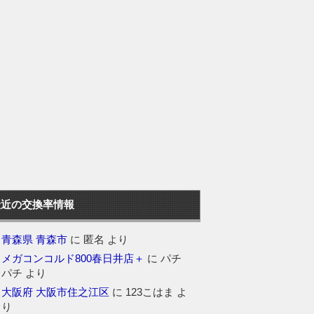
最近の交換率情報
青森県 青森市
に
匿名
より
メガコンコルド800春日井店＋
に
パチ
パチ
より
大阪府 大阪市住之江区
に
123こはま
よ
り