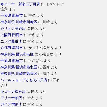
キコーナ 新宿三丁目店
に
イベントご
注意
より
千葉県 船橋市
に
匿名
より
神奈川県 川崎市川崎区
に
川崎
より
ジリオン長谷店
に
匿名
より
大阪府 門真市
に
匿名
より
ニラク豊栄店
に
匿名
より
京都府 舞鶴市
に
かっすん@旅人
より
神奈川県 横浜市南区
に
小倉貫次
より
千葉県 船橋市
に
ささぱん
より
神奈川県 横浜市港北区
に
匿名
より
神奈川県 川崎市高津区
に
匿名
より
パールショップともえ松戸店
に
匿名
より
キコーナ松戸店
に
匿名
より
アリーナ柏店
に
匿名
より
ガイア増尾店
に
匿名
より