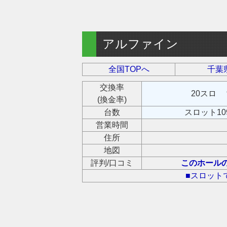
アルファイン
全国TOPへ
千葉
交換率
20スロ 
(換金率)
台数
スロット10
営業時間
住所
地図
評判/口コミ
このホール
■スロット