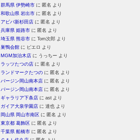
群馬県 伊勢崎市
に
匿名
より
和歌山県 岩出市
に
匿名
より
アビバ新杉田店
に
匿名
より
兵庫県 姫路市
に
匿名
より
埼玉県 熊谷市
に
Tom次郎
より
巣鴨会館
に
ピエロ
より
MGM加治木店
に
うっちー
より
ラッツたつの店
に
匿名
より
ランドマークたつの
に
匿名
より
バージン岡山南本店
に
匿名
より
バージン岡山南本店
に
匿名
より
ギャラリア下条店
に
ast
より
ガイア大泉学園店
に
達也
より
岡山県 岡山市南区
に
匿名
より
東京都 葛飾区
に
匿名
より
千葉県 船橋市
に
匿名
より
Ｇ＆Ｌ佐久店
に
匿名
より