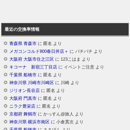
最近の交換率情報
青森県 青森市
に
匿名
より
メガコンコルド800春日井店＋
に
パチパチ
より
大阪府 大阪市住之江区
に
123こはま
より
キコーナ 新宿三丁目店
に
イベントご注意
より
千葉県 船橋市
に
匿名
より
神奈川県 川崎市川崎区
に
川崎
より
ジリオン長谷店
に
匿名
より
大阪府 門真市
に
匿名
より
ニラク豊栄店
に
匿名
より
京都府 舞鶴市
に
かっすん@旅人
より
神奈川県 横浜市南区
に
小倉貫次
より
千葉県 船橋市
に
ささぱん
より