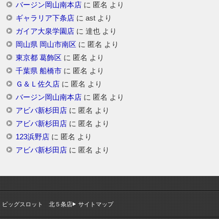
バージン岡山南本店
に
匿名
より
ギャラリア下条店
に
ast
より
ガイア大泉学園店
に
達也
より
岡山県 岡山市南区
に
匿名
より
東京都 葛飾区
に
匿名
より
千葉県 船橋市
に
匿名
より
Ｇ＆Ｌ佐久店
に
匿名
より
バージン岡山南本店
に
匿名
より
アビバ新杉田店
に
匿名
より
アビバ新杉田店
に
匿名
より
123浜野店
に
匿名
より
アビバ新杉田店
に
匿名
より
ビッグスロット 北５条店
サイトマップ