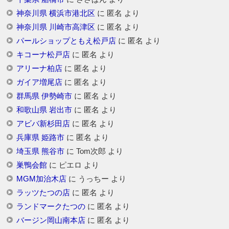
神奈川県 横浜市港北区
に
匿名
より
神奈川県 川崎市高津区
に
匿名
より
パールショップともえ松戸店
に
匿名
より
キコーナ松戸店
に
匿名
より
アリーナ柏店
に
匿名
より
ガイア増尾店
に
匿名
より
群馬県 伊勢崎市
に
匿名
より
和歌山県 岩出市
に
匿名
より
アビバ新杉田店
に
匿名
より
兵庫県 姫路市
に
匿名
より
埼玉県 熊谷市
に
Tom次郎
より
巣鴨会館
に
ピエロ
より
MGM加治木店
に
うっちー
より
ラッツたつの店
に
匿名
より
ランドマークたつの
に
匿名
より
バージン岡山南本店
に
匿名
より