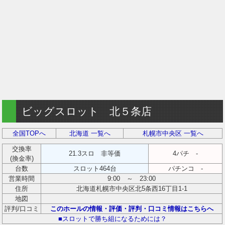
ビッグスロット 北５条店
全国TOPへ
北海道 一覧へ
札幌市中央区 一覧へ
交換率
21.3スロ 非等価
4パチ -
(換金率)
台数
スロット464台
パチンコ -
営業時間
9:00 ～ 23:00
住所
北海道札幌市中央区北5条西16丁目1-1
地図
評判/口コミ
このホールの情報・評価・評判・口コミ情報はこちらへ
■スロットで勝ち組になるためには？