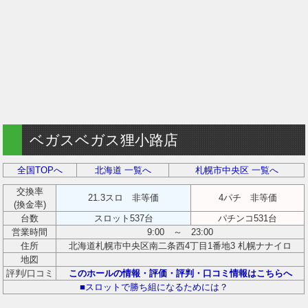
ベガスベガス狸小路店
全国TOPへ
北海道 一覧へ
札幌市中央区 一覧へ
交換率
21.3スロ 非等価
4パチ 非等価
(換金率)
台数
スロット537台
パチンコ531台
営業時間
9:00 ～ 23:00
住所
北海道札幌市中央区南二条西4丁目1番地3 札幌ナナイロ
地図
評判/口コミ
このホールの情報・評価・評判・口コミ情報はこちらへ
■スロットで勝ち組になるためには？