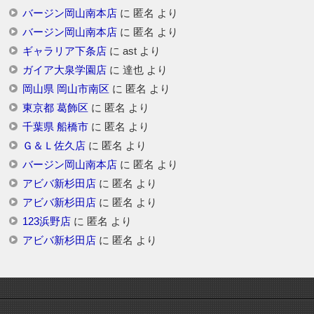
バージン岡山南本店
に
匿名
より
バージン岡山南本店
に
匿名
より
ギャラリア下条店
に
ast
より
ガイア大泉学園店
に
達也
より
岡山県 岡山市南区
に
匿名
より
東京都 葛飾区
に
匿名
より
千葉県 船橋市
に
匿名
より
Ｇ＆Ｌ佐久店
に
匿名
より
バージン岡山南本店
に
匿名
より
アビバ新杉田店
に
匿名
より
アビバ新杉田店
に
匿名
より
123浜野店
に
匿名
より
アビバ新杉田店
に
匿名
より