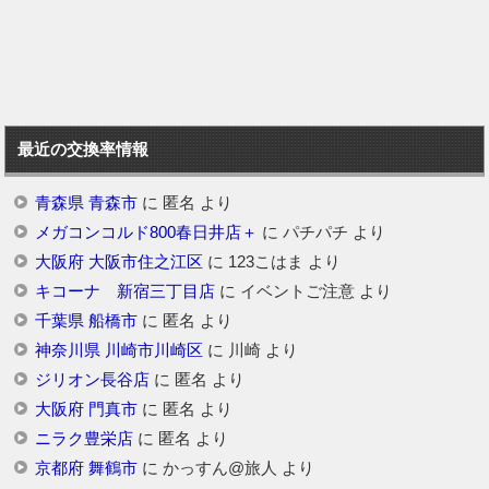
最近の交換率情報
青森県 青森市
に
匿名
より
メガコンコルド800春日井店＋
に
パチパチ
より
大阪府 大阪市住之江区
に
123こはま
より
キコーナ 新宿三丁目店
に
イベントご注意
より
千葉県 船橋市
に
匿名
より
神奈川県 川崎市川崎区
に
川崎
より
ジリオン長谷店
に
匿名
より
大阪府 門真市
に
匿名
より
ニラク豊栄店
に
匿名
より
京都府 舞鶴市
に
かっすん@旅人
より