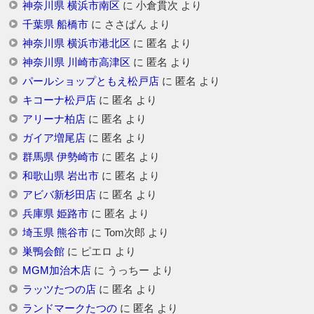
神奈川県 横浜市南区
に
小倉貫次
より
千葉県 船橋市
に
ささぱん
より
神奈川県 横浜市港北区
に
匿名
より
神奈川県 川崎市高津区
に
匿名
より
パールショップともえ松戸店
に
匿名
より
キコーナ松戸店
に
匿名
より
アリーナ柏店
に
匿名
より
ガイア増尾店
に
匿名
より
群馬県 伊勢崎市
に
匿名
より
和歌山県 岩出市
に
匿名
より
アビバ新杉田店
に
匿名
より
兵庫県 姫路市
に
匿名
より
埼玉県 熊谷市
に
Tom次郎
より
巣鴨会館
に
ピエロ
より
MGM加治木店
に
うっちー
より
ラッツたつの店
に
匿名
より
ランドマークたつの
に
匿名
より