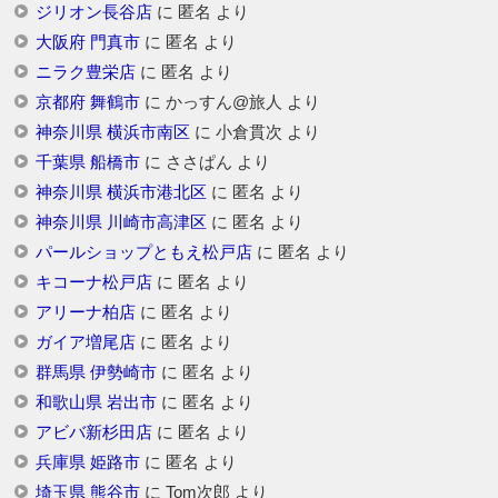
ジリオン長谷店
に
匿名
より
大阪府 門真市
に
匿名
より
ニラク豊栄店
に
匿名
より
京都府 舞鶴市
に
かっすん@旅人
より
神奈川県 横浜市南区
に
小倉貫次
より
千葉県 船橋市
に
ささぱん
より
神奈川県 横浜市港北区
に
匿名
より
神奈川県 川崎市高津区
に
匿名
より
パールショップともえ松戸店
に
匿名
より
キコーナ松戸店
に
匿名
より
アリーナ柏店
に
匿名
より
ガイア増尾店
に
匿名
より
群馬県 伊勢崎市
に
匿名
より
和歌山県 岩出市
に
匿名
より
アビバ新杉田店
に
匿名
より
兵庫県 姫路市
に
匿名
より
埼玉県 熊谷市
に
Tom次郎
より