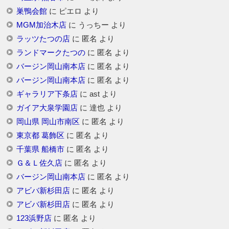
巣鴨会館
に
ピエロ
より
MGM加治木店
に
うっちー
より
ラッツたつの店
に
匿名
より
ランドマークたつの
に
匿名
より
バージン岡山南本店
に
匿名
より
バージン岡山南本店
に
匿名
より
ギャラリア下条店
に
ast
より
ガイア大泉学園店
に
達也
より
岡山県 岡山市南区
に
匿名
より
東京都 葛飾区
に
匿名
より
千葉県 船橋市
に
匿名
より
Ｇ＆Ｌ佐久店
に
匿名
より
バージン岡山南本店
に
匿名
より
アビバ新杉田店
に
匿名
より
アビバ新杉田店
に
匿名
より
123浜野店
に
匿名
より