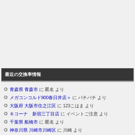
最近の交換率情報
青森県 青森市
に
匿名
より
メガコンコルド800春日井店＋
に
パチパチ
より
大阪府 大阪市住之江区
に
123こはま
より
キコーナ 新宿三丁目店
に
イベントご注意
より
千葉県 船橋市
に
匿名
より
神奈川県 川崎市川崎区
に
川崎
より