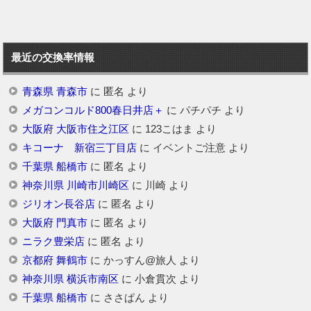
最近の交換率情報
青森県 青森市
に
匿名
より
メガコンコルド800春日井店＋
に
パチパチ
より
大阪府 大阪市住之江区
に
123こはま
より
キコーナ 新宿三丁目店
に
イベントご注意
より
千葉県 船橋市
に
匿名
より
神奈川県 川崎市川崎区
に
川崎
より
ジリオン長谷店
に
匿名
より
大阪府 門真市
に
匿名
より
ニラク豊栄店
に
匿名
より
京都府 舞鶴市
に
かっすん@旅人
より
神奈川県 横浜市南区
に
小倉貫次
より
千葉県 船橋市
に
ささぱん
より