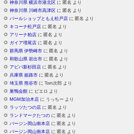
神奈川県 横浜市港北区
に
匿名
より
神奈川県 川崎市高津区
に
匿名
より
パールショップともえ松戸店
に
匿名
より
キコーナ松戸店
に
匿名
より
アリーナ柏店
に
匿名
より
ガイア増尾店
に
匿名
より
群馬県 伊勢崎市
に
匿名
より
和歌山県 岩出市
に
匿名
より
アビバ新杉田店
に
匿名
より
兵庫県 姫路市
に
匿名
より
埼玉県 熊谷市
に
Tom次郎
より
巣鴨会館
に
ピエロ
より
MGM加治木店
に
うっちー
より
ラッツたつの店
に
匿名
より
ランドマークたつの
に
匿名
より
バージン岡山南本店
に
匿名
より
バージン岡山南本店
に
匿名
より