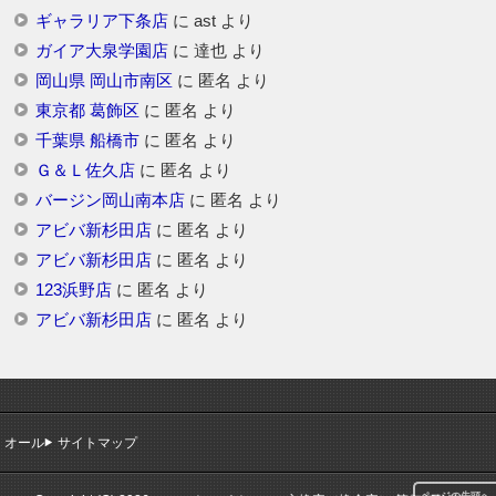
ギャラリア下条店
に
ast
より
ガイア大泉学園店
に
達也
より
岡山県 岡山市南区
に
匿名
より
東京都 葛飾区
に
匿名
より
千葉県 船橋市
に
匿名
より
Ｇ＆Ｌ佐久店
に
匿名
より
バージン岡山南本店
に
匿名
より
アビバ新杉田店
に
匿名
より
アビバ新杉田店
に
匿名
より
123浜野店
に
匿名
より
アビバ新杉田店
に
匿名
より
オール
サイトマップ