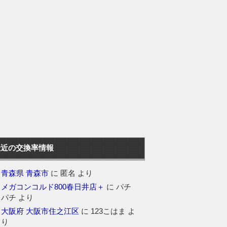
最近の交換率情報
青森県 青森市
に
匿名
より
メガコンコルド800春日井店＋
に
パチ
パチ
より
大阪府 大阪市住之江区
に
123こはま
よ
り