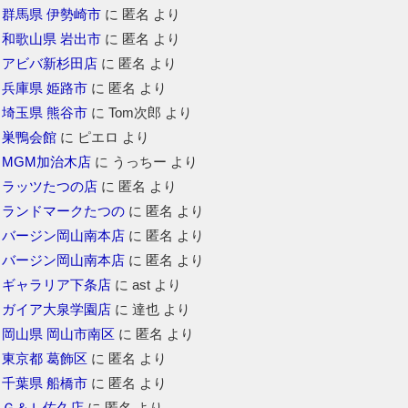
群馬県 伊勢崎市
に
匿名
より
和歌山県 岩出市
に
匿名
より
アビバ新杉田店
に
匿名
より
兵庫県 姫路市
に
匿名
より
埼玉県 熊谷市
に
Tom次郎
より
巣鴨会館
に
ピエロ
より
MGM加治木店
に
うっちー
より
ラッツたつの店
に
匿名
より
ランドマークたつの
に
匿名
より
バージン岡山南本店
に
匿名
より
バージン岡山南本店
に
匿名
より
ギャラリア下条店
に
ast
より
ガイア大泉学園店
に
達也
より
岡山県 岡山市南区
に
匿名
より
東京都 葛飾区
に
匿名
より
千葉県 船橋市
に
匿名
より
Ｇ＆Ｌ佐久店
に
匿名
より