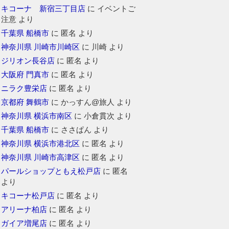
キコーナ 新宿三丁目店
に
イベントご
注意
より
千葉県 船橋市
に
匿名
より
神奈川県 川崎市川崎区
に
川崎
より
ジリオン長谷店
に
匿名
より
大阪府 門真市
に
匿名
より
ニラク豊栄店
に
匿名
より
京都府 舞鶴市
に
かっすん@旅人
より
神奈川県 横浜市南区
に
小倉貫次
より
千葉県 船橋市
に
ささぱん
より
神奈川県 横浜市港北区
に
匿名
より
神奈川県 川崎市高津区
に
匿名
より
パールショップともえ松戸店
に
匿名
より
キコーナ松戸店
に
匿名
より
アリーナ柏店
に
匿名
より
ガイア増尾店
に
匿名
より