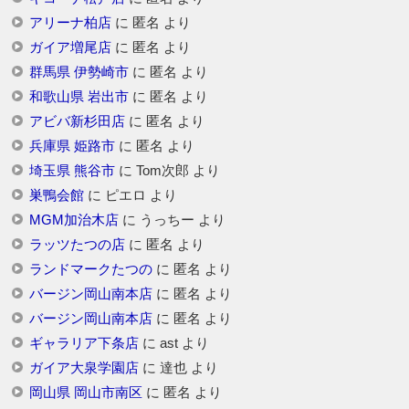
アリーナ柏店
に
匿名
より
ガイア増尾店
に
匿名
より
群馬県 伊勢崎市
に
匿名
より
和歌山県 岩出市
に
匿名
より
アビバ新杉田店
に
匿名
より
兵庫県 姫路市
に
匿名
より
埼玉県 熊谷市
に
Tom次郎
より
巣鴨会館
に
ピエロ
より
MGM加治木店
に
うっちー
より
ラッツたつの店
に
匿名
より
ランドマークたつの
に
匿名
より
バージン岡山南本店
に
匿名
より
バージン岡山南本店
に
匿名
より
ギャラリア下条店
に
ast
より
ガイア大泉学園店
に
達也
より
岡山県 岡山市南区
に
匿名
より