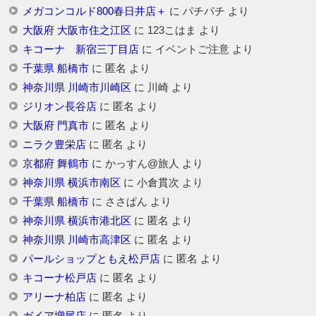
メガコンコルド800春日井店＋
に
パチパチ
より
大阪府 大阪市住之江区
に
123こはま
より
キコーナ 新宿三丁目店
に
イベントご注意
より
千葉県 船橋市
に
匿名
より
神奈川県 川崎市川崎区
に
川崎
より
ジリオン長谷店
に
匿名
より
大阪府 門真市
に
匿名
より
ニラク豊栄店
に
匿名
より
京都府 舞鶴市
に
かっすん@旅人
より
神奈川県 横浜市南区
に
小倉貫次
より
千葉県 船橋市
に
ささぱん
より
神奈川県 横浜市港北区
に
匿名
より
神奈川県 川崎市高津区
に
匿名
より
パールショップともえ松戸店
に
匿名
より
キコーナ松戸店
に
匿名
より
アリーナ柏店
に
匿名
より
ガイア増尾店
に
匿名
より