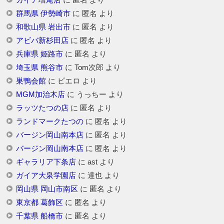
群馬県 伊勢崎市
に
匿名
より
和歌山県 岩出市
に
匿名
より
アビバ新杉田店
に
匿名
より
兵庫県 姫路市
に
匿名
より
埼玉県 熊谷市
に
Tom次郎
より
巣鴨会館
に
ピエロ
より
MGM加治木店
に
うっちー
より
ラッツたつの店
に
匿名
より
ランドマークたつの
に
匿名
より
バージン岡山南本店
に
匿名
より
バージン岡山南本店
に
匿名
より
ギャラリア下条店
に
ast
より
ガイア大泉学園店
に
達也
より
岡山県 岡山市南区
に
匿名
より
東京都 葛飾区
に
匿名
より
千葉県 船橋市
に
匿名
より