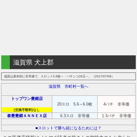
滋賀県 犬上郡
滋賀は基本的に非等価で、スロット5.6枚～・パチンコ28玉～。（2017/07/09）
滋賀県 市町村一覧へ
トップワン豊郷店
20スロ 5.6～6.0枚
4パチ 非等価
[交換手数料]なし
泰豊豊郷ＡＮＮＥＸ店
6.3スロ 非等価
1.3パチ 非等価
■スロットで勝ち組になるためには？