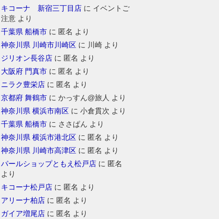
キコーナ 新宿三丁目店
に
イベントご
注意
より
千葉県 船橋市
に
匿名
より
神奈川県 川崎市川崎区
に
川崎
より
ジリオン長谷店
に
匿名
より
大阪府 門真市
に
匿名
より
ニラク豊栄店
に
匿名
より
京都府 舞鶴市
に
かっすん@旅人
より
神奈川県 横浜市南区
に
小倉貫次
より
千葉県 船橋市
に
ささぱん
より
神奈川県 横浜市港北区
に
匿名
より
神奈川県 川崎市高津区
に
匿名
より
パールショップともえ松戸店
に
匿名
より
キコーナ松戸店
に
匿名
より
アリーナ柏店
に
匿名
より
ガイア増尾店
に
匿名
より