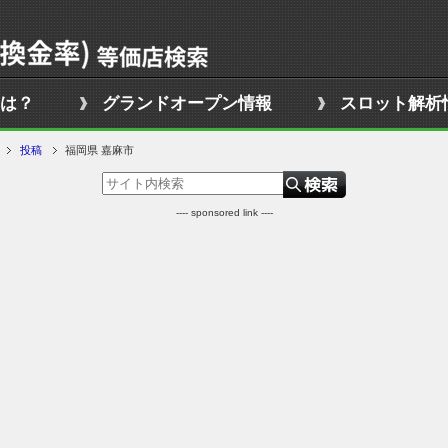
は？
グランドオープン情報
スロット解析
投稿
福岡県 嘉麻市
---- sponsored link ----