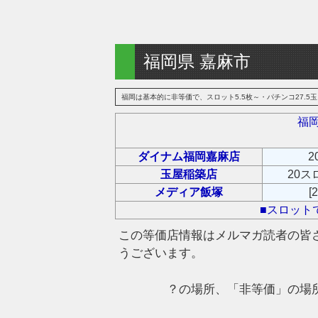
福岡県 嘉麻市
福岡は基本的に非等価で、スロット5.5枚～・パチンコ27.5玉～。
福
ダイナム福岡嘉麻店
2
玉屋稲築店
20ス
メディア飯塚
[
■スロット
この等価店情報はメルマガ読者の皆
うございます。
？の場所、「非等価」の場