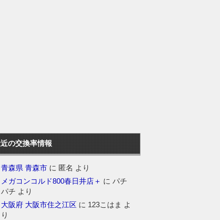
最近の交換率情報
青森県 青森市
に
匿名
より
メガコンコルド800春日井店＋
に
パチ
パチ
より
大阪府 大阪市住之江区
に
123こはま
よ
り