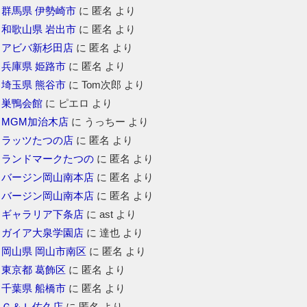
群馬県 伊勢崎市
に
匿名
より
和歌山県 岩出市
に
匿名
より
アビバ新杉田店
に
匿名
より
兵庫県 姫路市
に
匿名
より
埼玉県 熊谷市
に
Tom次郎
より
巣鴨会館
に
ピエロ
より
MGM加治木店
に
うっちー
より
ラッツたつの店
に
匿名
より
ランドマークたつの
に
匿名
より
バージン岡山南本店
に
匿名
より
バージン岡山南本店
に
匿名
より
ギャラリア下条店
に
ast
より
ガイア大泉学園店
に
達也
より
岡山県 岡山市南区
に
匿名
より
東京都 葛飾区
に
匿名
より
千葉県 船橋市
に
匿名
より
Ｇ＆Ｌ佐久店
に
匿名
より