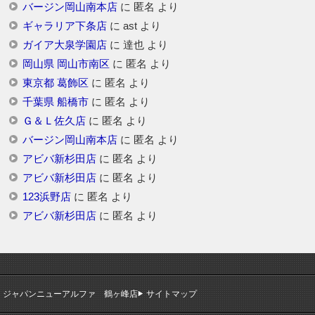
バージン岡山南本店
に
匿名
より
ギャラリア下条店
に
ast
より
ガイア大泉学園店
に
達也
より
岡山県 岡山市南区
に
匿名
より
東京都 葛飾区
に
匿名
より
千葉県 船橋市
に
匿名
より
Ｇ＆Ｌ佐久店
に
匿名
より
バージン岡山南本店
に
匿名
より
アビバ新杉田店
に
匿名
より
アビバ新杉田店
に
匿名
より
123浜野店
に
匿名
より
アビバ新杉田店
に
匿名
より
ジャパンニューアルファ 鶴ヶ峰店
サイトマップ