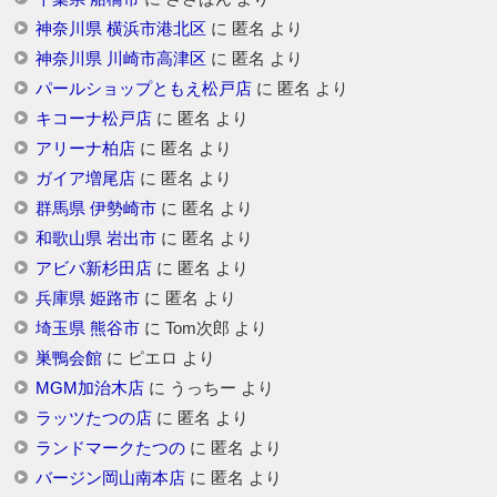
神奈川県 横浜市港北区
に
匿名
より
神奈川県 川崎市高津区
に
匿名
より
パールショップともえ松戸店
に
匿名
より
キコーナ松戸店
に
匿名
より
アリーナ柏店
に
匿名
より
ガイア増尾店
に
匿名
より
群馬県 伊勢崎市
に
匿名
より
和歌山県 岩出市
に
匿名
より
アビバ新杉田店
に
匿名
より
兵庫県 姫路市
に
匿名
より
埼玉県 熊谷市
に
Tom次郎
より
巣鴨会館
に
ピエロ
より
MGM加治木店
に
うっちー
より
ラッツたつの店
に
匿名
より
ランドマークたつの
に
匿名
より
バージン岡山南本店
に
匿名
より