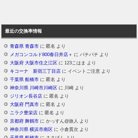
最近の交換率情報
青森県 青森市
に
匿名
より
メガコンコルド800春日井店＋
に
パチパチ
より
大阪府 大阪市住之江区
に
123こはま
より
キコーナ 新宿三丁目店
に
イベントご注意
より
千葉県 船橋市
に
匿名
より
神奈川県 川崎市川崎区
に
川崎
より
ジリオン長谷店
に
匿名
より
大阪府 門真市
に
匿名
より
ニラク豊栄店
に
匿名
より
京都府 舞鶴市
に
かっすん@旅人
より
神奈川県 横浜市南区
に
小倉貫次
より
千葉県 船橋市
に
ささぱん
より