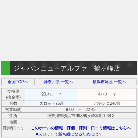
ジャパンニューアルファ 鶴ヶ峰店
全国TOPへ
神奈川県 一覧へ
横浜市旭区 一覧へ
交換率
20スロ ？
4パチ ？
(換金率)
台数
スロット76台
パチンコ248台
営業時間
9:00 ～ 22:45
住所
神奈川県横浜市旭区鶴ヶ峰本町1-38-3
地図
評判/口コミ
このホールの情報・評価・評判・口コミ情報はこちらへ
■スロットで勝ち組になるためには？