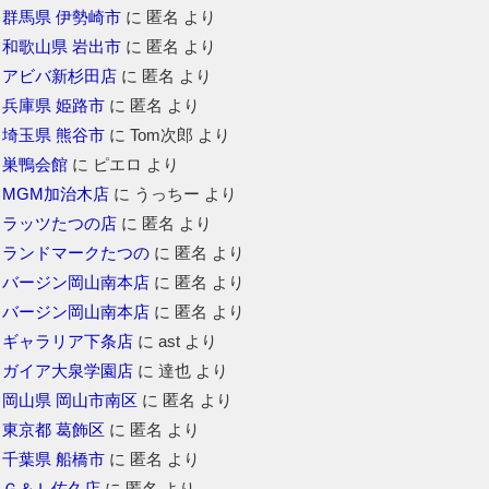
群馬県 伊勢崎市
に
匿名
より
和歌山県 岩出市
に
匿名
より
アビバ新杉田店
に
匿名
より
兵庫県 姫路市
に
匿名
より
埼玉県 熊谷市
に
Tom次郎
より
巣鴨会館
に
ピエロ
より
MGM加治木店
に
うっちー
より
ラッツたつの店
に
匿名
より
ランドマークたつの
に
匿名
より
バージン岡山南本店
に
匿名
より
バージン岡山南本店
に
匿名
より
ギャラリア下条店
に
ast
より
ガイア大泉学園店
に
達也
より
岡山県 岡山市南区
に
匿名
より
東京都 葛飾区
に
匿名
より
千葉県 船橋市
に
匿名
より
Ｇ＆Ｌ佐久店
に
匿名
より