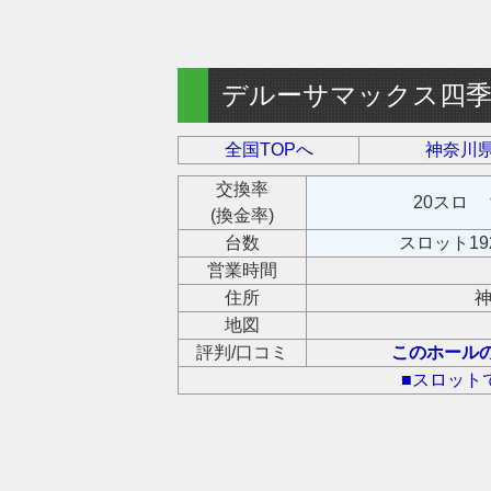
デルーサマックス四
全国TOPへ
神奈川県
交換率
20スロ 
(換金率)
台数
スロット19
営業時間
住所
神
地図
評判/口コミ
このホール
■スロット