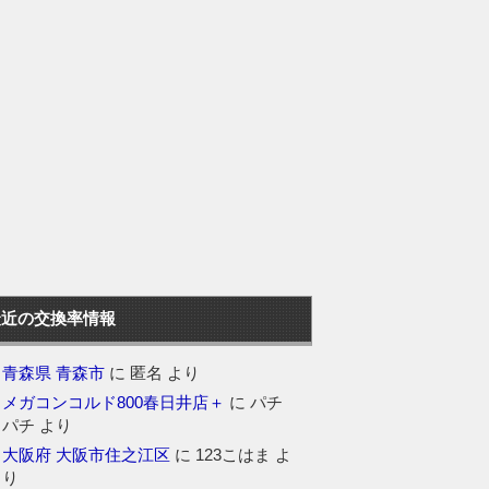
最近の交換率情報
青森県 青森市
に
匿名
より
メガコンコルド800春日井店＋
に
パチ
パチ
より
大阪府 大阪市住之江区
に
123こはま
よ
り