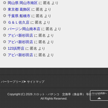
岡山県 岡山市南区
に
匿名
より
東京都 葛飾区
に
匿名
より
千葉県 船橋市
に
匿名
より
Ｇ＆Ｌ佐久店
に
匿名
より
バージン岡山南本店
に
匿名
より
アビバ新杉田店
に
匿名
より
アビバ新杉田店
に
匿名
より
123浜野店
に
匿名
より
アビバ新杉田店
に
匿名
より
パーラープリーズ
サイトマップ
ページの先頭へ
Copyright (C) 2026 スロット・パチンコ 交換率（換金率） 等価店検索
All Rights Reserved.