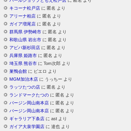
パールショップともえ松戸店
に
匿名
より
キコーナ松戸店
に
匿名
より
アリーナ柏店
に
匿名
より
ガイア増尾店
に
匿名
より
群馬県 伊勢崎市
に
匿名
より
和歌山県 岩出市
に
匿名
より
アビバ新杉田店
に
匿名
より
兵庫県 姫路市
に
匿名
より
埼玉県 熊谷市
に
Tom次郎
より
巣鴨会館
に
ピエロ
より
MGM加治木店
に
うっちー
より
ラッツたつの店
に
匿名
より
ランドマークたつの
に
匿名
より
バージン岡山南本店
に
匿名
より
バージン岡山南本店
に
匿名
より
ギャラリア下条店
に
ast
より
ガイア大泉学園店
に
達也
より