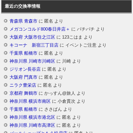
最近の交換率情報
青森県 青森市
に
匿名
より
メガコンコルド800春日井店＋
に
パチパチ
より
大阪府 大阪市住之江区
に
123こはま
より
キコーナ 新宿三丁目店
に
イベントご注意
より
千葉県 船橋市
に
匿名
より
神奈川県 川崎市川崎区
に
川崎
より
ジリオン長谷店
に
匿名
より
大阪府 門真市
に
匿名
より
ニラク豊栄店
に
匿名
より
京都府 舞鶴市
に
かっすん@旅人
より
神奈川県 横浜市南区
に
小倉貫次
より
千葉県 船橋市
に
ささぱん
より
神奈川県 横浜市港北区
に
匿名
より
神奈川県 川崎市高津区
に
匿名
より