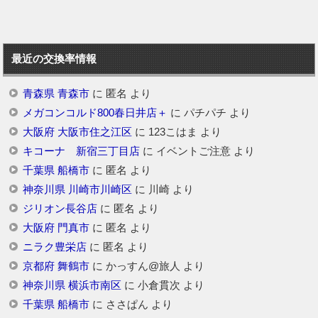
最近の交換率情報
青森県 青森市
に
匿名
より
メガコンコルド800春日井店＋
に
パチパチ
より
大阪府 大阪市住之江区
に
123こはま
より
キコーナ 新宿三丁目店
に
イベントご注意
より
千葉県 船橋市
に
匿名
より
神奈川県 川崎市川崎区
に
川崎
より
ジリオン長谷店
に
匿名
より
大阪府 門真市
に
匿名
より
ニラク豊栄店
に
匿名
より
京都府 舞鶴市
に
かっすん@旅人
より
神奈川県 横浜市南区
に
小倉貫次
より
千葉県 船橋市
に
ささぱん
より