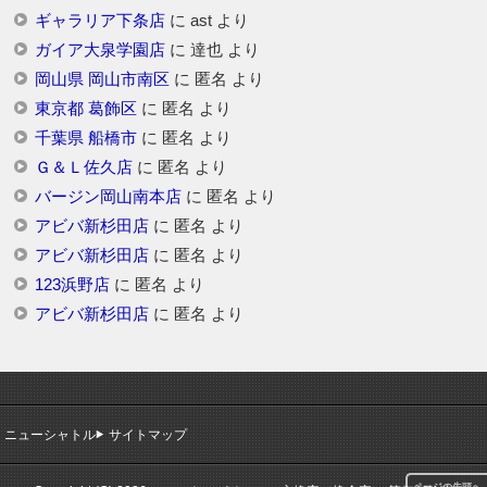
ギャラリア下条店
に
ast
より
ガイア大泉学園店
に
達也
より
岡山県 岡山市南区
に
匿名
より
東京都 葛飾区
に
匿名
より
千葉県 船橋市
に
匿名
より
Ｇ＆Ｌ佐久店
に
匿名
より
バージン岡山南本店
に
匿名
より
アビバ新杉田店
に
匿名
より
アビバ新杉田店
に
匿名
より
123浜野店
に
匿名
より
アビバ新杉田店
に
匿名
より
ニューシャトル
サイトマップ