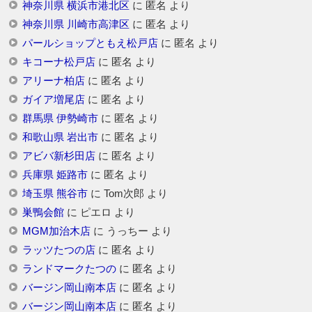
神奈川県 横浜市港北区
に
匿名
より
神奈川県 川崎市高津区
に
匿名
より
パールショップともえ松戸店
に
匿名
より
キコーナ松戸店
に
匿名
より
アリーナ柏店
に
匿名
より
ガイア増尾店
に
匿名
より
群馬県 伊勢崎市
に
匿名
より
和歌山県 岩出市
に
匿名
より
アビバ新杉田店
に
匿名
より
兵庫県 姫路市
に
匿名
より
埼玉県 熊谷市
に
Tom次郎
より
巣鴨会館
に
ピエロ
より
MGM加治木店
に
うっちー
より
ラッツたつの店
に
匿名
より
ランドマークたつの
に
匿名
より
バージン岡山南本店
に
匿名
より
バージン岡山南本店
に
匿名
より