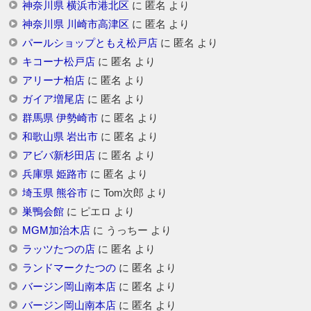
神奈川県 横浜市港北区
に
匿名
より
神奈川県 川崎市高津区
に
匿名
より
パールショップともえ松戸店
に
匿名
より
キコーナ松戸店
に
匿名
より
アリーナ柏店
に
匿名
より
ガイア増尾店
に
匿名
より
群馬県 伊勢崎市
に
匿名
より
和歌山県 岩出市
に
匿名
より
アビバ新杉田店
に
匿名
より
兵庫県 姫路市
に
匿名
より
埼玉県 熊谷市
に
Tom次郎
より
巣鴨会館
に
ピエロ
より
MGM加治木店
に
うっちー
より
ラッツたつの店
に
匿名
より
ランドマークたつの
に
匿名
より
バージン岡山南本店
に
匿名
より
バージン岡山南本店
に
匿名
より