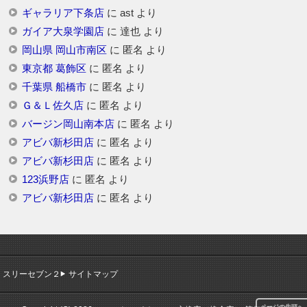
ギャラリア下条店
に
ast
より
ガイア大泉学園店
に
達也
より
岡山県 岡山市南区
に
匿名
より
東京都 葛飾区
に
匿名
より
千葉県 船橋市
に
匿名
より
Ｇ＆Ｌ佐久店
に
匿名
より
バージン岡山南本店
に
匿名
より
アビバ新杉田店
に
匿名
より
アビバ新杉田店
に
匿名
より
123浜野店
に
匿名
より
アビバ新杉田店
に
匿名
より
スリーセブン２
サイトマップ