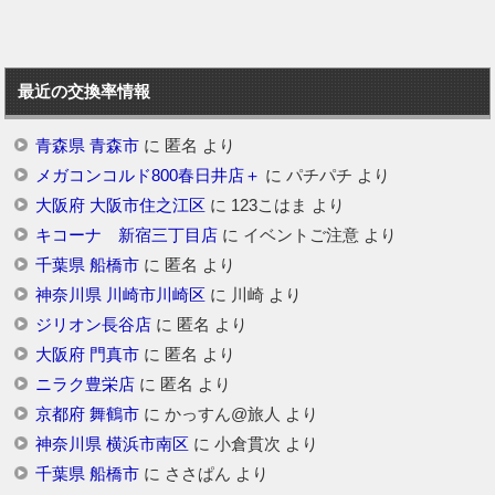
最近の交換率情報
青森県 青森市
に
匿名
より
メガコンコルド800春日井店＋
に
パチパチ
より
大阪府 大阪市住之江区
に
123こはま
より
キコーナ 新宿三丁目店
に
イベントご注意
より
千葉県 船橋市
に
匿名
より
神奈川県 川崎市川崎区
に
川崎
より
ジリオン長谷店
に
匿名
より
大阪府 門真市
に
匿名
より
ニラク豊栄店
に
匿名
より
京都府 舞鶴市
に
かっすん@旅人
より
神奈川県 横浜市南区
に
小倉貫次
より
千葉県 船橋市
に
ささぱん
より