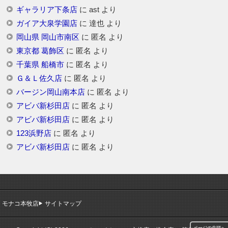
ギャラリア下条店
に
ast
より
ガイア大泉学園店
に
達也
より
岡山県 岡山市南区
に
匿名
より
東京都 葛飾区
に
匿名
より
千葉県 船橋市
に
匿名
より
Ｇ＆Ｌ佐久店
に
匿名
より
バージン岡山南本店
に
匿名
より
アビバ新杉田店
に
匿名
より
アビバ新杉田店
に
匿名
より
123浜野店
に
匿名
より
アビバ新杉田店
に
匿名
より
モナコ本牧店
サイトマップ