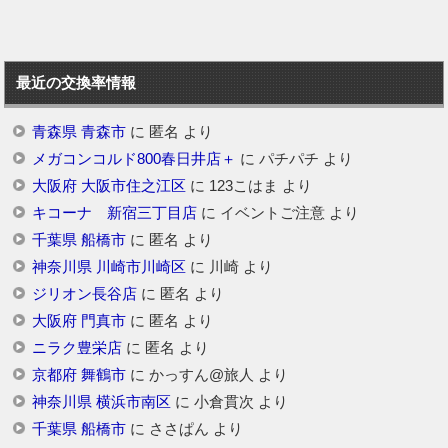
最近の交換率情報
青森県 青森市
に
匿名
より
メガコンコルド800春日井店＋
に
パチパチ
より
大阪府 大阪市住之江区
に
123こはま
より
キコーナ 新宿三丁目店
に
イベントご注意
より
千葉県 船橋市
に
匿名
より
神奈川県 川崎市川崎区
に
川崎
より
ジリオン長谷店
に
匿名
より
大阪府 門真市
に
匿名
より
ニラク豊栄店
に
匿名
より
京都府 舞鶴市
に
かっすん@旅人
より
神奈川県 横浜市南区
に
小倉貫次
より
千葉県 船橋市
に
ささぱん
より