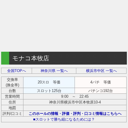
モナコ本牧店
全国TOPへ
神奈川県 一覧へ
横浜市中区 一覧へ
交換率
20スロ 等価
4パチ 等価
(換金率)
台数
スロット125台
パチンコ192台
営業時間
9:00 ～ 22:45
住所
神奈川県横浜市中区本牧原10-4
地図
評判/口コミ
このホールの情報・評価・評判・口コミ情報はこちらへ
■スロットで勝ち組になるためには？