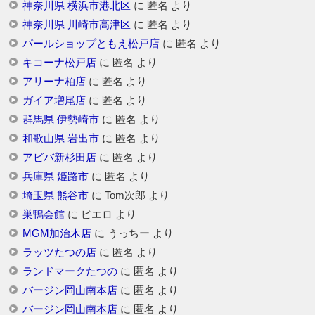
神奈川県 横浜市港北区
に
匿名
より
神奈川県 川崎市高津区
に
匿名
より
パールショップともえ松戸店
に
匿名
より
キコーナ松戸店
に
匿名
より
アリーナ柏店
に
匿名
より
ガイア増尾店
に
匿名
より
群馬県 伊勢崎市
に
匿名
より
和歌山県 岩出市
に
匿名
より
アビバ新杉田店
に
匿名
より
兵庫県 姫路市
に
匿名
より
埼玉県 熊谷市
に
Tom次郎
より
巣鴨会館
に
ピエロ
より
MGM加治木店
に
うっちー
より
ラッツたつの店
に
匿名
より
ランドマークたつの
に
匿名
より
バージン岡山南本店
に
匿名
より
バージン岡山南本店
に
匿名
より