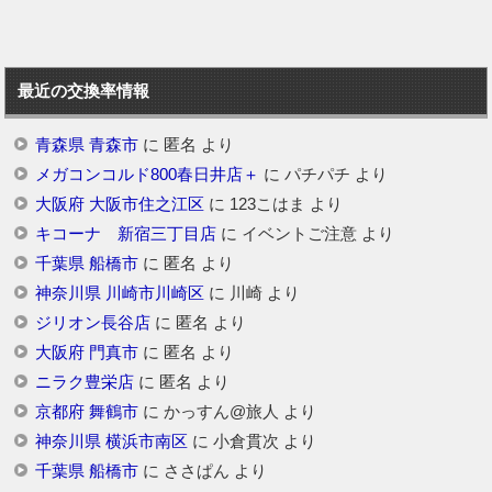
最近の交換率情報
青森県 青森市
に
匿名
より
メガコンコルド800春日井店＋
に
パチパチ
より
大阪府 大阪市住之江区
に
123こはま
より
キコーナ 新宿三丁目店
に
イベントご注意
より
千葉県 船橋市
に
匿名
より
神奈川県 川崎市川崎区
に
川崎
より
ジリオン長谷店
に
匿名
より
大阪府 門真市
に
匿名
より
ニラク豊栄店
に
匿名
より
京都府 舞鶴市
に
かっすん@旅人
より
神奈川県 横浜市南区
に
小倉貫次
より
千葉県 船橋市
に
ささぱん
より