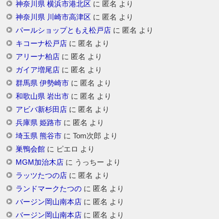
神奈川県 横浜市港北区
に
匿名
より
神奈川県 川崎市高津区
に
匿名
より
パールショップともえ松戸店
に
匿名
より
キコーナ松戸店
に
匿名
より
アリーナ柏店
に
匿名
より
ガイア増尾店
に
匿名
より
群馬県 伊勢崎市
に
匿名
より
和歌山県 岩出市
に
匿名
より
アビバ新杉田店
に
匿名
より
兵庫県 姫路市
に
匿名
より
埼玉県 熊谷市
に
Tom次郎
より
巣鴨会館
に
ピエロ
より
MGM加治木店
に
うっちー
より
ラッツたつの店
に
匿名
より
ランドマークたつの
に
匿名
より
バージン岡山南本店
に
匿名
より
バージン岡山南本店
に
匿名
より