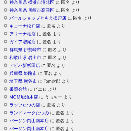
神奈川県 横浜市港北区
に
匿名
より
神奈川県 川崎市高津区
に
匿名
より
パールショップともえ松戸店
に
匿名
より
キコーナ松戸店
に
匿名
より
アリーナ柏店
に
匿名
より
ガイア増尾店
に
匿名
より
群馬県 伊勢崎市
に
匿名
より
和歌山県 岩出市
に
匿名
より
アビバ新杉田店
に
匿名
より
兵庫県 姫路市
に
匿名
より
埼玉県 熊谷市
に
Tom次郎
より
巣鴨会館
に
ピエロ
より
MGM加治木店
に
うっちー
より
ラッツたつの店
に
匿名
より
ランドマークたつの
に
匿名
より
バージン岡山南本店
に
匿名
より
バージン岡山南本店
に
匿名
より