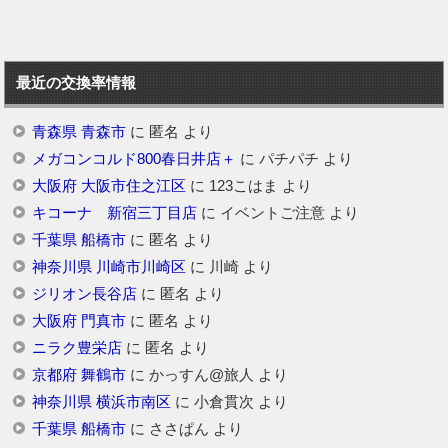
最近の交換率情報
青森県 青森市
に
匿名
より
メガコンコルド800春日井店＋
に
パチパチ
より
大阪府 大阪市住之江区
に
123こはま
より
キコーナ 新宿三丁目店
に
イベントご注意
より
千葉県 船橋市
に
匿名
より
神奈川県 川崎市川崎区
に
川崎
より
ジリオン長谷店
に
匿名
より
大阪府 門真市
に
匿名
より
ニラク豊栄店
に
匿名
より
京都府 舞鶴市
に
かっすん@旅人
より
神奈川県 横浜市南区
に
小倉貫次
より
千葉県 船橋市
に
ささぱん
より