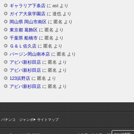
ギャラリア下条店
に
ast
より
ガイア大泉学園店
に
達也
より
岡山県 岡山市南区
に
匿名
より
東京都 葛飾区
に
匿名
より
千葉県 船橋市
に
匿名
より
Ｇ＆Ｌ佐久店
に
匿名
より
バージン岡山南本店
に
匿名
より
アビバ新杉田店
に
匿名
より
アビバ新杉田店
に
匿名
より
123浜野店
に
匿名
より
アビバ新杉田店
に
匿名
より
パチンコ ジャンボ
サイトマップ