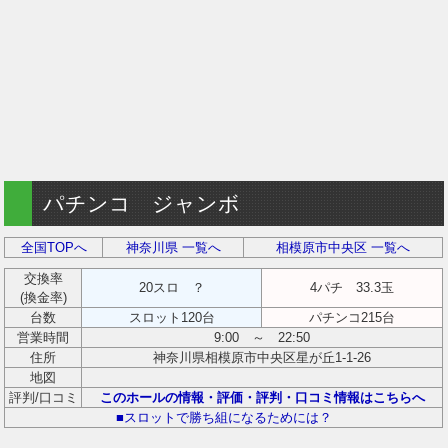
パチンコ ジャンボ
全国TOPへ
神奈川県 一覧へ
相模原市中央区 一覧へ
交換率
20スロ ？
4パチ 33.3玉
(換金率)
台数
スロット120台
パチンコ215台
営業時間
9:00 ～ 22:50
住所
神奈川県相模原市中央区星が丘1-1-26
地図
評判/口コミ
このホールの情報・評価・評判・口コミ情報はこちらへ
■スロットで勝ち組になるためには？