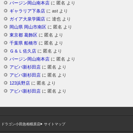
バージン岡山南本店
に
匿名
より
ギャラリア下条店
に
ast
より
ガイア大泉学園店
に
達也
より
岡山県 岡山市南区
に
匿名
より
東京都 葛飾区
に
匿名
より
千葉県 船橋市
に
匿名
より
Ｇ＆Ｌ佐久店
に
匿名
より
バージン岡山南本店
に
匿名
より
アビバ新杉田店
に
匿名
より
アビバ新杉田店
に
匿名
より
123浜野店
に
匿名
より
アビバ新杉田店
に
匿名
より
ドラゴン小田急相模原店
サイトマップ