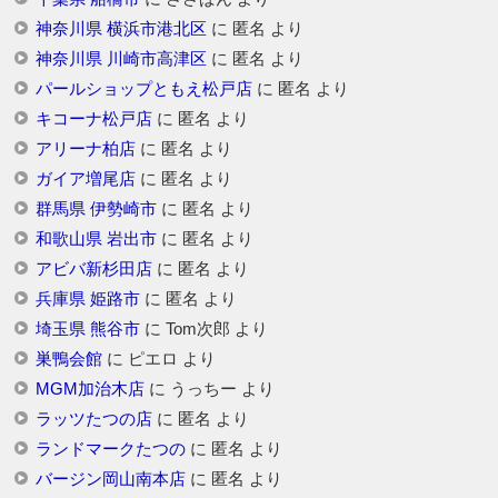
神奈川県 横浜市港北区
に
匿名
より
神奈川県 川崎市高津区
に
匿名
より
パールショップともえ松戸店
に
匿名
より
キコーナ松戸店
に
匿名
より
アリーナ柏店
に
匿名
より
ガイア増尾店
に
匿名
より
群馬県 伊勢崎市
に
匿名
より
和歌山県 岩出市
に
匿名
より
アビバ新杉田店
に
匿名
より
兵庫県 姫路市
に
匿名
より
埼玉県 熊谷市
に
Tom次郎
より
巣鴨会館
に
ピエロ
より
MGM加治木店
に
うっちー
より
ラッツたつの店
に
匿名
より
ランドマークたつの
に
匿名
より
バージン岡山南本店
に
匿名
より