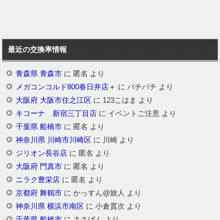
最近の交換率情報
青森県 青森市
に
匿名
より
メガコンコルド800春日井店＋
に
パチパチ
より
大阪府 大阪市住之江区
に
123こはま
より
キコーナ 新宿三丁目店
に
イベントご注意
より
千葉県 船橋市
に
匿名
より
神奈川県 川崎市川崎区
に
川崎
より
ジリオン長谷店
に
匿名
より
大阪府 門真市
に
匿名
より
ニラク豊栄店
に
匿名
より
京都府 舞鶴市
に
かっすん@旅人
より
神奈川県 横浜市南区
に
小倉貫次
より
千葉県 船橋市
に
ささぱん
より