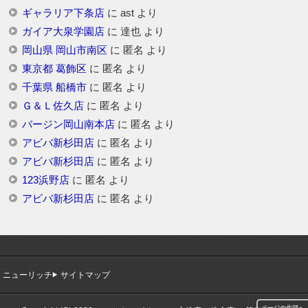
ギャラリア下条店
に
ast
より
ガイア大泉学園店
に
達也
より
岡山県 岡山市南区
に
匿名
より
東京都 葛飾区
に
匿名
より
千葉県 船橋市
に
匿名
より
Ｇ＆Ｌ佐久店
に
匿名
より
バージン岡山南本店
に
匿名
より
アビバ新杉田店
に
匿名
より
アビバ新杉田店
に
匿名
より
123浜野店
に
匿名
より
アビバ新杉田店
に
匿名
より
ニューリッチ
サイトマップ