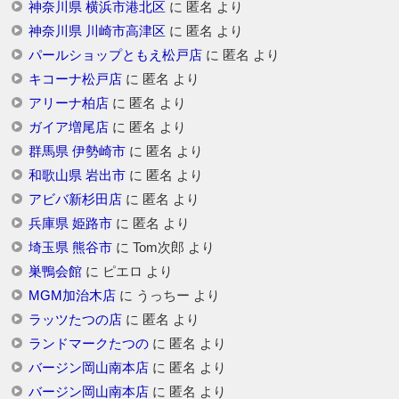
神奈川県 横浜市港北区
に
匿名
より
神奈川県 川崎市高津区
に
匿名
より
パールショップともえ松戸店
に
匿名
より
キコーナ松戸店
に
匿名
より
アリーナ柏店
に
匿名
より
ガイア増尾店
に
匿名
より
群馬県 伊勢崎市
に
匿名
より
和歌山県 岩出市
に
匿名
より
アビバ新杉田店
に
匿名
より
兵庫県 姫路市
に
匿名
より
埼玉県 熊谷市
に
Tom次郎
より
巣鴨会館
に
ピエロ
より
MGM加治木店
に
うっちー
より
ラッツたつの店
に
匿名
より
ランドマークたつの
に
匿名
より
バージン岡山南本店
に
匿名
より
バージン岡山南本店
に
匿名
より