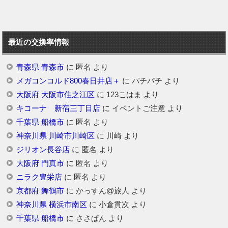
最近の交換率情報
青森県 青森市
に
匿名
より
メガコンコルド800春日井店＋
に
パチパチ
より
大阪府 大阪市住之江区
に
123こはま
より
キコーナ 新宿三丁目店
に
イベントご注意
より
千葉県 船橋市
に
匿名
より
神奈川県 川崎市川崎区
に
川崎
より
ジリオン長谷店
に
匿名
より
大阪府 門真市
に
匿名
より
ニラク豊栄店
に
匿名
より
京都府 舞鶴市
に
かっすん@旅人
より
神奈川県 横浜市南区
に
小倉貫次
より
千葉県 船橋市
に
ささぱん
より