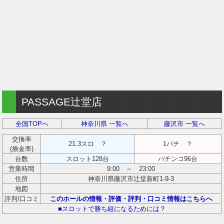
PASSAGE辻堂店
全国TOPへ
神奈川県 一覧へ
藤沢市 一覧へ
交換率
21.3スロ ？
1パチ ？
(換金率)
台数
スロット128台
パチンコ96台
営業時間
9:00 ～ 23:00
住所
神奈川県藤沢市辻堂新町1-9-3
地図
評判/口コミ
このホールの情報・評価・評判・口コミ情報はこちらへ
■スロットで勝ち組になるためには？