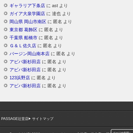
ギャラリア下条店
に
ast
より
ガイア大泉学園店
に
達也
より
岡山県 岡山市南区
に
匿名
より
東京都 葛飾区
に
匿名
より
千葉県 船橋市
に
匿名
より
Ｇ＆Ｌ佐久店
に
匿名
より
バージン岡山南本店
に
匿名
より
アビバ新杉田店
に
匿名
より
アビバ新杉田店
に
匿名
より
123浜野店
に
匿名
より
アビバ新杉田店
に
匿名
より
PASSAGE辻堂店
サイトマップ