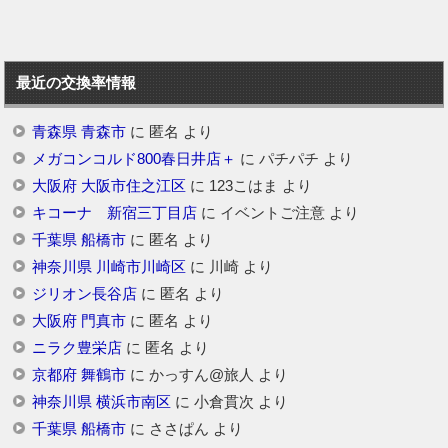
最近の交換率情報
青森県 青森市
に
匿名
より
メガコンコルド800春日井店＋
に
パチパチ
より
大阪府 大阪市住之江区
に
123こはま
より
キコーナ 新宿三丁目店
に
イベントご注意
より
千葉県 船橋市
に
匿名
より
神奈川県 川崎市川崎区
に
川崎
より
ジリオン長谷店
に
匿名
より
大阪府 門真市
に
匿名
より
ニラク豊栄店
に
匿名
より
京都府 舞鶴市
に
かっすん@旅人
より
神奈川県 横浜市南区
に
小倉貫次
より
千葉県 船橋市
に
ささぱん
より