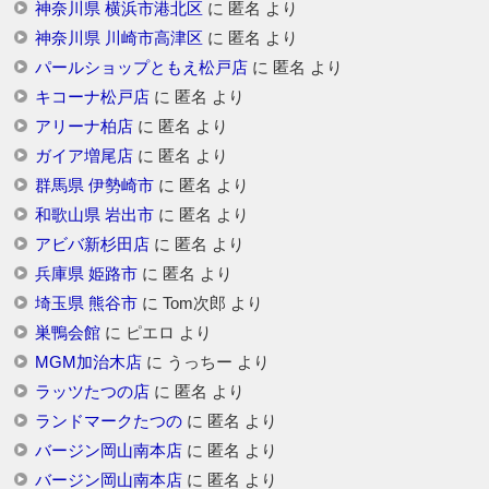
神奈川県 横浜市港北区
に
匿名
より
神奈川県 川崎市高津区
に
匿名
より
パールショップともえ松戸店
に
匿名
より
キコーナ松戸店
に
匿名
より
アリーナ柏店
に
匿名
より
ガイア増尾店
に
匿名
より
群馬県 伊勢崎市
に
匿名
より
和歌山県 岩出市
に
匿名
より
アビバ新杉田店
に
匿名
より
兵庫県 姫路市
に
匿名
より
埼玉県 熊谷市
に
Tom次郎
より
巣鴨会館
に
ピエロ
より
MGM加治木店
に
うっちー
より
ラッツたつの店
に
匿名
より
ランドマークたつの
に
匿名
より
バージン岡山南本店
に
匿名
より
バージン岡山南本店
に
匿名
より