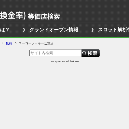
は？
グランドオープン情報
スロット解析
投稿
ユーコーラッキー辻堂店
---- sponsored link ----