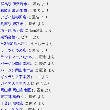
群馬県 伊勢崎市
に
匿名
より
和歌山県 岩出市
に
匿名
より
アビバ新杉田店
に
匿名
より
兵庫県 姫路市
に
匿名
より
埼玉県 熊谷市
に
Tom次郎
より
巣鴨会館
に
ピエロ
より
MGM加治木店
に
うっちー
より
ラッツたつの店
に
匿名
より
ランドマークたつの
に
匿名
より
バージン岡山南本店
に
匿名
より
バージン岡山南本店
に
匿名
より
ギャラリア下条店
に
ast
より
ガイア大泉学園店
に
達也
より
岡山県 岡山市南区
に
匿名
より
東京都 葛飾区
に
匿名
より
千葉県 船橋市
に
匿名
より
Ｇ＆Ｌ佐久店
に
匿名
より