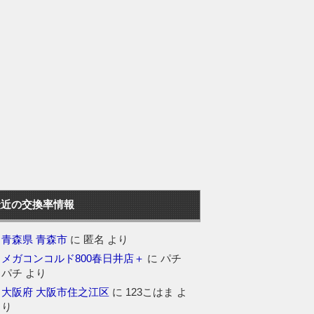
最近の交換率情報
青森県 青森市
に
匿名
より
メガコンコルド800春日井店＋
に
パチ
パチ
より
大阪府 大阪市住之江区
に
123こはま
よ
り