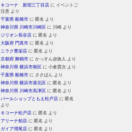
キコーナ 新宿三丁目店
に
イベントご
注意
より
千葉県 船橋市
に
匿名
より
神奈川県 川崎市川崎区
に
川崎
より
ジリオン長谷店
に
匿名
より
大阪府 門真市
に
匿名
より
ニラク豊栄店
に
匿名
より
京都府 舞鶴市
に
かっすん@旅人
より
神奈川県 横浜市南区
に
小倉貫次
より
千葉県 船橋市
に
ささぱん
より
神奈川県 横浜市港北区
に
匿名
より
神奈川県 川崎市高津区
に
匿名
より
パールショップともえ松戸店
に
匿名
より
キコーナ松戸店
に
匿名
より
アリーナ柏店
に
匿名
より
ガイア増尾店
に
匿名
より