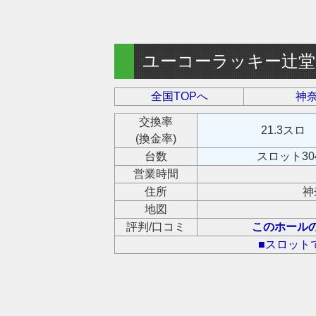
ユーコーラッキー辻堂
全国TOPへ
神奈
交換率
21.3スロ
(換金率)
台数
スロット30
営業時間
住所
神
地図
評判/口コミ
このホール
■スロット