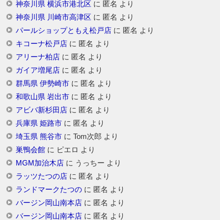
神奈川県 横浜市港北区
に
匿名
より
神奈川県 川崎市高津区
に
匿名
より
パールショップともえ松戸店
に
匿名
より
キコーナ松戸店
に
匿名
より
アリーナ柏店
に
匿名
より
ガイア増尾店
に
匿名
より
群馬県 伊勢崎市
に
匿名
より
和歌山県 岩出市
に
匿名
より
アビバ新杉田店
に
匿名
より
兵庫県 姫路市
に
匿名
より
埼玉県 熊谷市
に
Tom次郎
より
巣鴨会館
に
ピエロ
より
MGM加治木店
に
うっちー
より
ラッツたつの店
に
匿名
より
ランドマークたつの
に
匿名
より
バージン岡山南本店
に
匿名
より
バージン岡山南本店
に
匿名
より