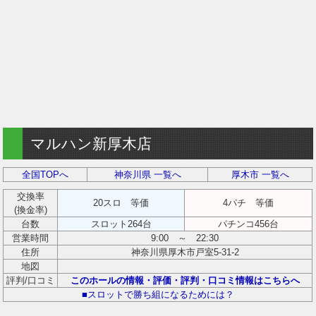
マルハン新厚木店
全国TOPへ
神奈川県 一覧へ
厚木市 一覧へ
交換率
20スロ 等価
4パチ 等価
(換金率)
台数
スロット264台
パチンコ456台
営業時間
9:00 ～ 22:30
住所
神奈川県厚木市戸室5-31-2
地図
評判/口コミ
このホールの情報・評価・評判・口コミ情報はこちらへ
■スロットで勝ち組になるためには？