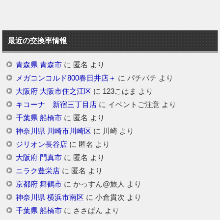
最近の交換率情報
青森県 青森市
に
匿名
より
メガコンコルド800春日井店＋
に
パチパチ
より
大阪府 大阪市住之江区
に
123こはま
より
キコーナ 新宿三丁目店
に
イベントご注意
より
千葉県 船橋市
に
匿名
より
神奈川県 川崎市川崎区
に
川崎
より
ジリオン長谷店
に
匿名
より
大阪府 門真市
に
匿名
より
ニラク豊栄店
に
匿名
より
京都府 舞鶴市
に
かっすん@旅人
より
神奈川県 横浜市南区
に
小倉貫次
より
千葉県 船橋市
に
ささぱん
より