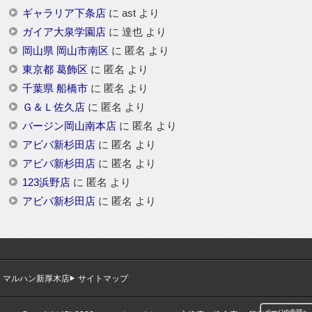
ギャラリア下条店
に
ast
より
ガイア大泉学園店
に
達也
より
岡山県 岡山市南区
に
匿名
より
東京都 葛飾区
に
匿名
より
千葉県 船橋市
に
匿名
より
Ｇ＆Ｌ佐久店
に
匿名
より
バージン岡山南本店
に
匿名
より
アビバ新杉田店
に
匿名
より
アビバ新杉田店
に
匿名
より
123浜野店
に
匿名
より
アビバ新杉田店
に
匿名
より
マルハン新厚木店
サイトマップ