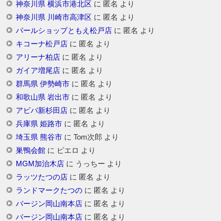
神奈川県 横浜市港北区
に
匿名
より
神奈川県 川崎市高津区
に
匿名
より
パールショップともえ松戸店
に
匿名
より
キコーナ松戸店
に
匿名
より
アリーナ柏店
に
匿名
より
ガイア増尾店
に
匿名
より
群馬県 伊勢崎市
に
匿名
より
和歌山県 岩出市
に
匿名
より
アビバ新杉田店
に
匿名
より
兵庫県 姫路市
に
匿名
より
埼玉県 熊谷市
に
Tom次郎
より
巣鴨会館
に
ピエロ
より
MGM加治木店
に
うっちー
より
ラッツたつの店
に
匿名
より
ランドマークたつの
に
匿名
より
バージン岡山南本店
に
匿名
より
バージン岡山南本店
に
匿名
より