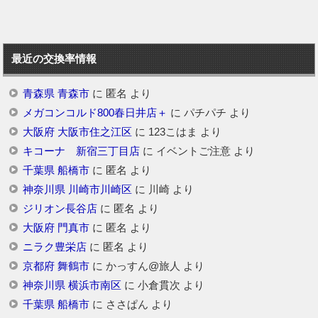
最近の交換率情報
青森県 青森市
に
匿名
より
メガコンコルド800春日井店＋
に
パチパチ
より
大阪府 大阪市住之江区
に
123こはま
より
キコーナ 新宿三丁目店
に
イベントご注意
より
千葉県 船橋市
に
匿名
より
神奈川県 川崎市川崎区
に
川崎
より
ジリオン長谷店
に
匿名
より
大阪府 門真市
に
匿名
より
ニラク豊栄店
に
匿名
より
京都府 舞鶴市
に
かっすん@旅人
より
神奈川県 横浜市南区
に
小倉貫次
より
千葉県 船橋市
に
ささぱん
より