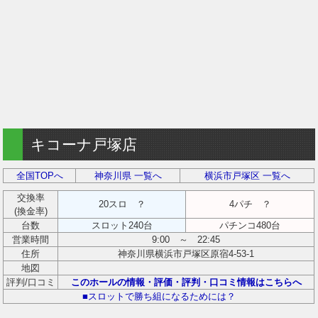
キコーナ戸塚店
全国TOPへ
神奈川県 一覧へ
横浜市戸塚区 一覧へ
交換率
20スロ ？
4パチ ？
(換金率)
台数
スロット240台
パチンコ480台
営業時間
9:00 ～ 22:45
住所
神奈川県横浜市戸塚区原宿4-53-1
地図
評判/口コミ
このホールの情報・評価・評判・口コミ情報はこちらへ
■スロットで勝ち組になるためには？