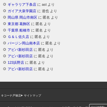
ギャラリア下条店
に
ast
より
ガイア大泉学園店
に
達也
より
岡山県 岡山市南区
に
匿名
より
東京都 葛飾区
に
匿名
より
千葉県 船橋市
に
匿名
より
Ｇ＆Ｌ佐久店
に
匿名
より
バージン岡山南本店
に
匿名
より
アビバ新杉田店
に
匿名
より
アビバ新杉田店
に
匿名
より
123浜野店
に
匿名
より
アビバ新杉田店
に
匿名
より
キコーナ戸塚店
サイトマップ