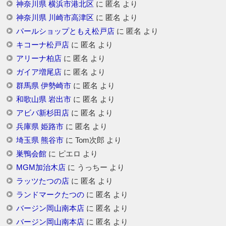
神奈川県 横浜市港北区
に
匿名
より
神奈川県 川崎市高津区
に
匿名
より
パールショップともえ松戸店
に
匿名
より
キコーナ松戸店
に
匿名
より
アリーナ柏店
に
匿名
より
ガイア増尾店
に
匿名
より
群馬県 伊勢崎市
に
匿名
より
和歌山県 岩出市
に
匿名
より
アビバ新杉田店
に
匿名
より
兵庫県 姫路市
に
匿名
より
埼玉県 熊谷市
に
Tom次郎
より
巣鴨会館
に
ピエロ
より
MGM加治木店
に
うっちー
より
ラッツたつの店
に
匿名
より
ランドマークたつの
に
匿名
より
バージン岡山南本店
に
匿名
より
バージン岡山南本店
に
匿名
より