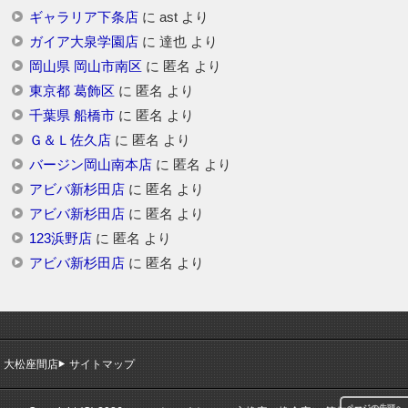
ギャラリア下条店
に
ast
より
ガイア大泉学園店
に
達也
より
岡山県 岡山市南区
に
匿名
より
東京都 葛飾区
に
匿名
より
千葉県 船橋市
に
匿名
より
Ｇ＆Ｌ佐久店
に
匿名
より
バージン岡山南本店
に
匿名
より
アビバ新杉田店
に
匿名
より
アビバ新杉田店
に
匿名
より
123浜野店
に
匿名
より
アビバ新杉田店
に
匿名
より
大松座間店
サイトマップ