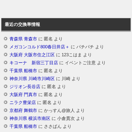
最近の交換率情報
青森県 青森市
に
匿名
より
メガコンコルド800春日井店＋
に
パチパチ
より
大阪府 大阪市住之江区
に
123こはま
より
キコーナ 新宿三丁目店
に
イベントご注意
より
千葉県 船橋市
に
匿名
より
神奈川県 川崎市川崎区
に
川崎
より
ジリオン長谷店
に
匿名
より
大阪府 門真市
に
匿名
より
ニラク豊栄店
に
匿名
より
京都府 舞鶴市
に
かっすん@旅人
より
神奈川県 横浜市南区
に
小倉貫次
より
千葉県 船橋市
に
ささぱん
より