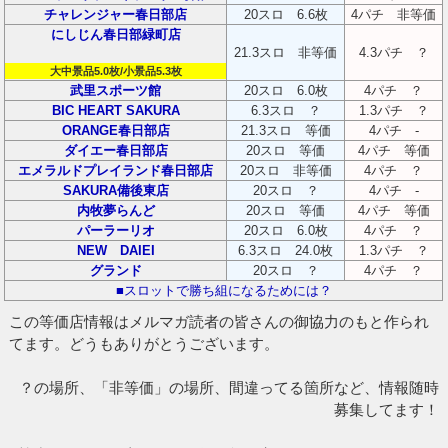
チャレンジャー春日部店
20スロ 6.6枚
4パチ 非等価
にしじん春日部緑町店
21.3スロ 非等価
4.3パチ ？
大中景品5.0枚/小景品5.3枚
武里スポーツ館
20スロ 6.0枚
4パチ ？
BIC HEART SAKURA
6.3スロ ？
1.3パチ ？
ORANGE春日部店
21.3スロ 等価
4パチ -
ダイエー春日部店
20スロ 等価
4パチ 等価
エメラルドプレイランド春日部店
20スロ 非等価
4パチ ？
SAKURA備後東店
20スロ ？
4パチ -
内牧夢らんど
20スロ 等価
4パチ 等価
パーラーリオ
20スロ 6.0枚
4パチ ？
NEW DAIEI
6.3スロ 24.0枚
1.3パチ ？
グランド
20スロ ？
4パチ ？
■スロットで勝ち組になるためには？
この等価店情報はメルマガ読者の皆さんの御協力のもと作られ
てます。どうもありがとうございます。
？の場所、「非等価」の場所、間違ってる箇所など、情報随時
募集してます！