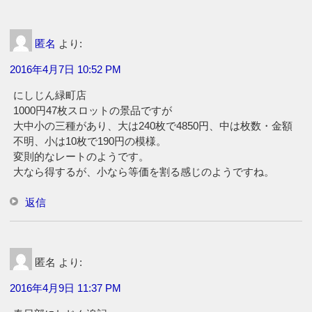
匿名
より:
2016年4月7日 10:52 PM
にしじん緑町店
1000円47枚スロットの景品ですが
大中小の三種があり、大は240枚で4850円、中は枚数・金額
不明、小は10枚で190円の模様。
変則的なレートのようです。
大なら得するが、小なら等価を割る感じのようですね。
返信
匿名
より:
2016年4月9日 11:37 PM