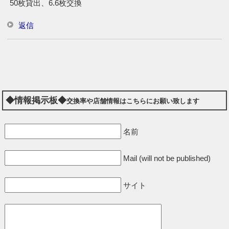
50枚貸出、6.6枚交換
返信
◆情報掲示板◆
交換率や店舗情報はこちらにお願い致します
名前
Mail (will not be published)
サイト