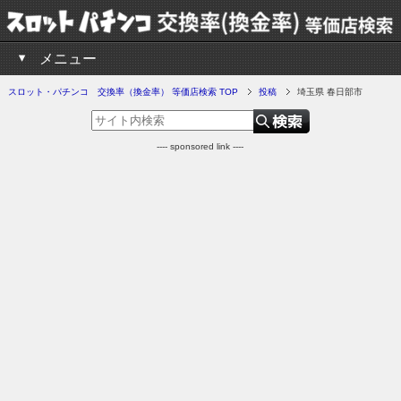
メニュー
スロット・パチンコ 交換率（換金率） 等価店検索 TOP
投稿
埼玉県 春日部市
---- sponsored link ----