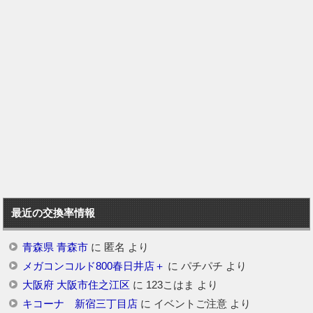
最近の交換率情報
青森県 青森市
に
匿名
より
メガコンコルド800春日井店＋
に
パチパチ
より
大阪府 大阪市住之江区
に
123こはま
より
キコーナ 新宿三丁目店
に
イベントご注意
より