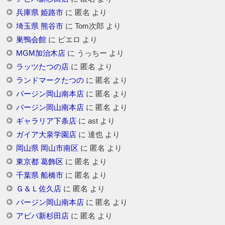
兵庫県 姫路市
に
匿名
より
埼玉県 熊谷市
に
Tom次郎
より
巣鴨会館
に
ピエロ
より
MGM加治木店
に
うっちー
より
ラッツたつの店
に
匿名
より
ランドマークたつの
に
匿名
より
バージン岡山南本店
に
匿名
より
バージン岡山南本店
に
匿名
より
ギャラリア下条店
に
ast
より
ガイア大泉学園店
に
達也
より
岡山県 岡山市南区
に
匿名
より
東京都 葛飾区
に
匿名
より
千葉県 船橋市
に
匿名
より
Ｇ＆Ｌ佐久店
に
匿名
より
バージン岡山南本店
に
匿名
より
アビバ新杉田店
に
匿名
より