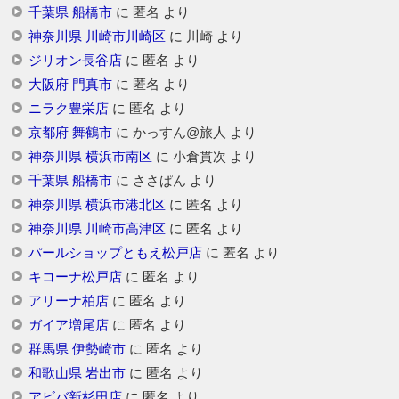
千葉県 船橋市
に
匿名
より
神奈川県 川崎市川崎区
に
川崎
より
ジリオン長谷店
に
匿名
より
大阪府 門真市
に
匿名
より
ニラク豊栄店
に
匿名
より
京都府 舞鶴市
に
かっすん@旅人
より
神奈川県 横浜市南区
に
小倉貫次
より
千葉県 船橋市
に
ささぱん
より
神奈川県 横浜市港北区
に
匿名
より
神奈川県 川崎市高津区
に
匿名
より
パールショップともえ松戸店
に
匿名
より
キコーナ松戸店
に
匿名
より
アリーナ柏店
に
匿名
より
ガイア増尾店
に
匿名
より
群馬県 伊勢崎市
に
匿名
より
和歌山県 岩出市
に
匿名
より
アビバ新杉田店
に
匿名
より