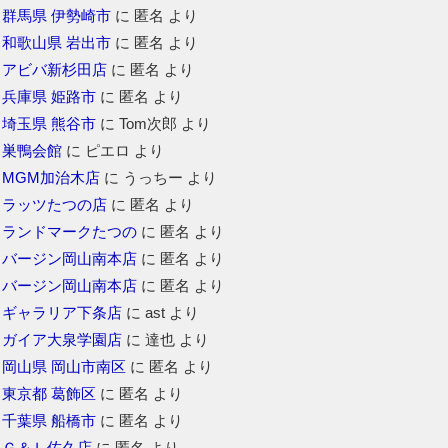
群馬県 伊勢崎市
に
匿名
より
和歌山県 岩出市
に
匿名
より
アビバ新杉田店
に
匿名
より
兵庫県 姫路市
に
匿名
より
埼玉県 熊谷市
に
Tom次郎
より
巣鴨会館
に
ピエロ
より
MGM加治木店
に
うっちー
より
ラッツたつの店
に
匿名
より
ランドマークたつの
に
匿名
より
バージン岡山南本店
に
匿名
より
バージン岡山南本店
に
匿名
より
ギャラリア下条店
に
ast
より
ガイア大泉学園店
に
達也
より
岡山県 岡山市南区
に
匿名
より
東京都 葛飾区
に
匿名
より
千葉県 船橋市
に
匿名
より
Ｇ＆Ｌ佐久店
に
匿名
より