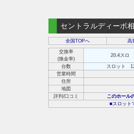
セントラルディーボ
全国TOPへ
高
交換率
20.4スロ
(換金率)
台数
スロット 1
営業時間
住所
地図
評判/口コミ
このホール
■スロット