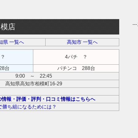
-
相模店
知県 一覧へ
高知市 一覧へ
 ？
4パチ ？
28台
パチンコ 288台
9:00 ～ 22:45
高知県高知市相模町16-29
の情報・評価・評判・口コミ情報はこちらへ
で勝ち組になるためには？