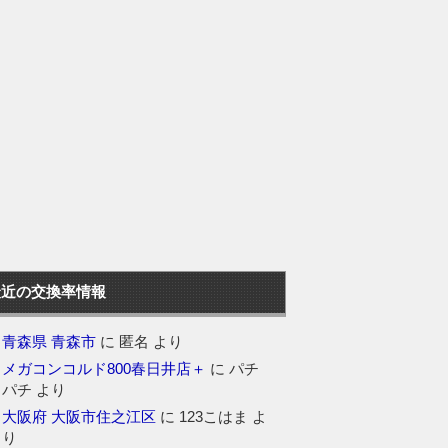
最近の交換率情報
青森県 青森市
に
匿名
より
メガコンコルド800春日井店＋
に
パチ
パチ
より
大阪府 大阪市住之江区
に
123こはま
よ
り