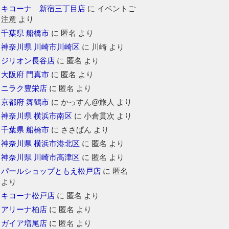
キコーナ 新宿三丁目店
に
イベントご
注意
より
千葉県 船橋市
に
匿名
より
神奈川県 川崎市川崎区
に
川崎
より
ジリオン長谷店
に
匿名
より
大阪府 門真市
に
匿名
より
ニラク豊栄店
に
匿名
より
京都府 舞鶴市
に
かっすん@旅人
より
神奈川県 横浜市南区
に
小倉貫次
より
千葉県 船橋市
に
ささぱん
より
神奈川県 横浜市港北区
に
匿名
より
神奈川県 川崎市高津区
に
匿名
より
パールショップともえ松戸店
に
匿名
より
キコーナ松戸店
に
匿名
より
アリーナ柏店
に
匿名
より
ガイア増尾店
に
匿名
より