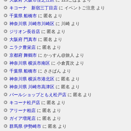
大阪府 大阪市住之江区
に
123こはま
より
キコーナ 新宿三丁目店
に
イベントご注意
より
千葉県 船橋市
に
匿名
より
神奈川県 川崎市川崎区
に
川崎
より
ジリオン長谷店
に
匿名
より
大阪府 門真市
に
匿名
より
ニラク豊栄店
に
匿名
より
京都府 舞鶴市
に
かっすん@旅人
より
神奈川県 横浜市南区
に
小倉貫次
より
千葉県 船橋市
に
ささぱん
より
神奈川県 横浜市港北区
に
匿名
より
神奈川県 川崎市高津区
に
匿名
より
パールショップともえ松戸店
に
匿名
より
キコーナ松戸店
に
匿名
より
アリーナ柏店
に
匿名
より
ガイア増尾店
に
匿名
より
群馬県 伊勢崎市
に
匿名
より