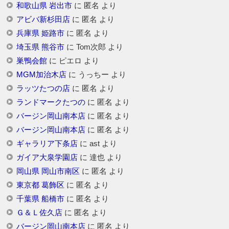
和歌山県 岩出市
に
匿名
より
アビバ新杉田店
に
匿名
より
兵庫県 姫路市
に
匿名
より
埼玉県 熊谷市
に
Tom次郎
より
巣鴨会館
に
ピエロ
より
MGM加治木店
に
うっちー
より
ラッツたつの店
に
匿名
より
ランドマークたつの
に
匿名
より
バージン岡山南本店
に
匿名
より
バージン岡山南本店
に
匿名
より
ギャラリア下条店
に
ast
より
ガイア大泉学園店
に
達也
より
岡山県 岡山市南区
に
匿名
より
東京都 葛飾区
に
匿名
より
千葉県 船橋市
に
匿名
より
Ｇ＆Ｌ佐久店
に
匿名
より
バージン岡山南本店
に
匿名
より