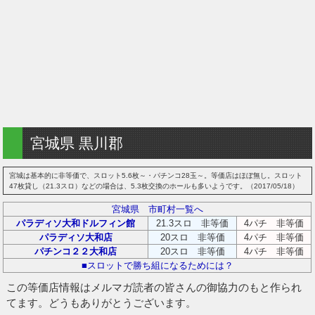
宮城県 黒川郡
宮城は基本的に非等価で、スロット5.6枚～・パチンコ28玉～。等価店はほぼ無し。スロット
47枚貸し（21.3スロ）などの場合は、5.3枚交換のホールも多いようです。（2017/05/18）
宮城県 市町村一覧へ
パラディソ大和ドルフィン館
21.3スロ 非等価
4パチ 非等価
パラディソ大和店
20スロ 非等価
4パチ 非等価
パチンコ２２大和店
20スロ 非等価
4パチ 非等価
■スロットで勝ち組になるためには？
この等価店情報はメルマガ読者の皆さんの御協力のもと作られ
てます。どうもありがとうございます。