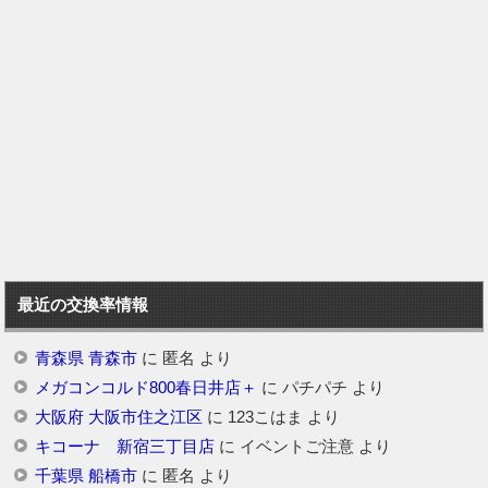
最近の交換率情報
青森県 青森市
に
匿名
より
メガコンコルド800春日井店＋
に
パチパチ
より
大阪府 大阪市住之江区
に
123こはま
より
キコーナ 新宿三丁目店
に
イベントご注意
より
千葉県 船橋市
に
匿名
より