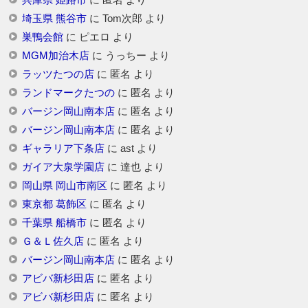
兵庫県 姫路市
に
匿名
より
埼玉県 熊谷市
に
Tom次郎
より
巣鴨会館
に
ピエロ
より
MGM加治木店
に
うっちー
より
ラッツたつの店
に
匿名
より
ランドマークたつの
に
匿名
より
バージン岡山南本店
に
匿名
より
バージン岡山南本店
に
匿名
より
ギャラリア下条店
に
ast
より
ガイア大泉学園店
に
達也
より
岡山県 岡山市南区
に
匿名
より
東京都 葛飾区
に
匿名
より
千葉県 船橋市
に
匿名
より
Ｇ＆Ｌ佐久店
に
匿名
より
バージン岡山南本店
に
匿名
より
アビバ新杉田店
に
匿名
より
アビバ新杉田店
に
匿名
より