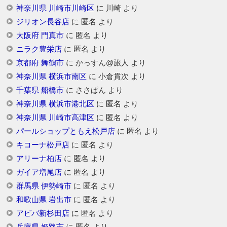
神奈川県 川崎市川崎区
に
川崎
より
ジリオン長谷店
に
匿名
より
大阪府 門真市
に
匿名
より
ニラク豊栄店
に
匿名
より
京都府 舞鶴市
に
かっすん@旅人
より
神奈川県 横浜市南区
に
小倉貫次
より
千葉県 船橋市
に
ささぱん
より
神奈川県 横浜市港北区
に
匿名
より
神奈川県 川崎市高津区
に
匿名
より
パールショップともえ松戸店
に
匿名
より
キコーナ松戸店
に
匿名
より
アリーナ柏店
に
匿名
より
ガイア増尾店
に
匿名
より
群馬県 伊勢崎市
に
匿名
より
和歌山県 岩出市
に
匿名
より
アビバ新杉田店
に
匿名
より