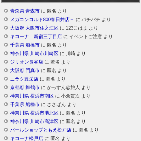
青森県 青森市
に
匿名
より
メガコンコルド800春日井店＋
に
パチパチ
より
大阪府 大阪市住之江区
に
123こはま
より
キコーナ 新宿三丁目店
に
イベントご注意
より
千葉県 船橋市
に
匿名
より
神奈川県 川崎市川崎区
に
川崎
より
ジリオン長谷店
に
匿名
より
大阪府 門真市
に
匿名
より
ニラク豊栄店
に
匿名
より
京都府 舞鶴市
に
かっすん@旅人
より
神奈川県 横浜市南区
に
小倉貫次
より
千葉県 船橋市
に
ささぱん
より
神奈川県 横浜市港北区
に
匿名
より
神奈川県 川崎市高津区
に
匿名
より
パールショップともえ松戸店
に
匿名
より
キコーナ松戸店
に
匿名
より