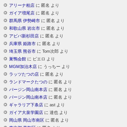
アリーナ柏店
に
匿名
より
ガイア増尾店
に
匿名
より
群馬県 伊勢崎市
に
匿名
より
和歌山県 岩出市
に
匿名
より
アビバ新杉田店
に
匿名
より
兵庫県 姫路市
に
匿名
より
埼玉県 熊谷市
に
Tom次郎
より
巣鴨会館
に
ピエロ
より
MGM加治木店
に
うっちー
より
ラッツたつの店
に
匿名
より
ランドマークたつの
に
匿名
より
バージン岡山南本店
に
匿名
より
バージン岡山南本店
に
匿名
より
ギャラリア下条店
に
ast
より
ガイア大泉学園店
に
達也
より
岡山県 岡山市南区
に
匿名
より