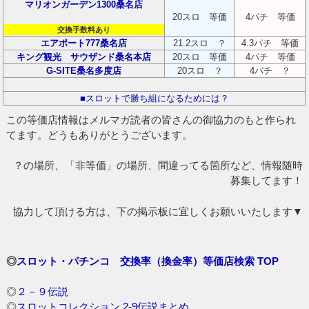
マリオンガーデン1300桑名店
20スロ 等価
4パチ 等価
交換手数料あり
エアポート777桑名店
21.2スロ ？
4.3パチ 等価
キング観光 サウザンド桑名本店
20スロ 等価
4パチ 等価
G-SITE桑名多度店
20スロ ？
4パチ ？
■スロットで勝ち組になるためには？
この等価店情報はメルマガ読者の皆さんの御協力のもと作られ
てます。どうもありがとうございます。
？の場所、「非等価」の場所、間違ってる箇所など、情報随時
募集してます！
協力して頂ける方は、下の掲示板に宜しくお願いいたします▼
◎
スロット・パチンコ 交換率（換金率）等価店検索 TOP
◎
２－９伝説
◎
スロットコレクション 2-9伝説まとめ