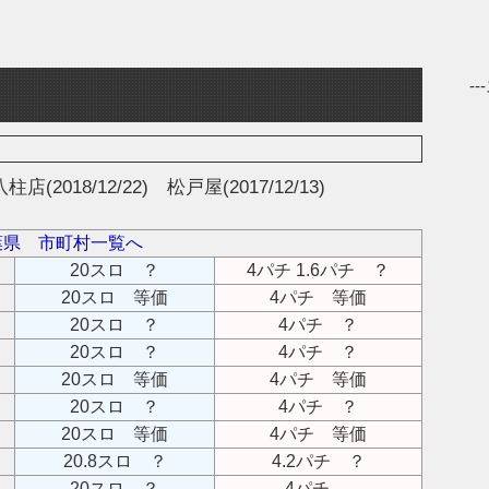
-
18/12/22) 松戸屋(2017/12/13)
葉県 市町村一覧へ
20スロ ？
4パチ 1.6パチ ？
20スロ 等価
4パチ 等価
20スロ ？
4パチ ？
20スロ ？
4パチ ？
20スロ 等価
4パチ 等価
20スロ ？
4パチ ？
20スロ 等価
4パチ 等価
20.8スロ ？
4.2パチ ？
20スロ ？
4パチ -