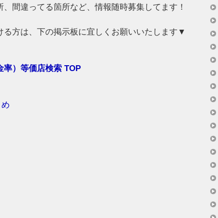
所、間違ってる箇所など、情報随時募集してます！
ける方は、下の掲示板に宜しくお願いいたします▼
率）等価店検索 TOP
とめ