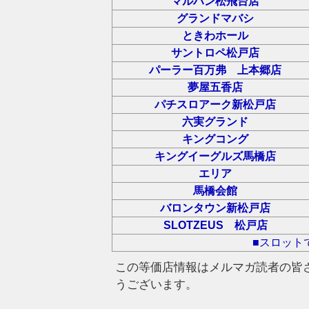
マルハン松飛台店
グランドマバシ
ときわホール
サントロペ松戸店
パーラー百万弗 上本郷店
夢屋五香店
パチスロアーク新松戸店
六実グランド
キングコング
キングイーグルズ馬橋店
エリア
馬橋会館
バロンタウン新松戸店
SLOTZEUS 松戸店
■スロット
この等価店情報はメルマガ読者の皆
うございます。