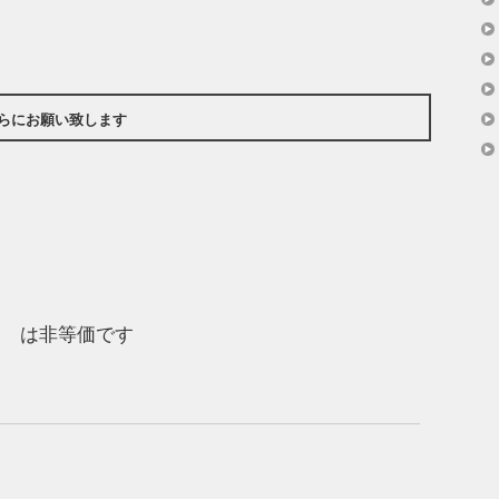
らにお願い致します
ン は非等価です