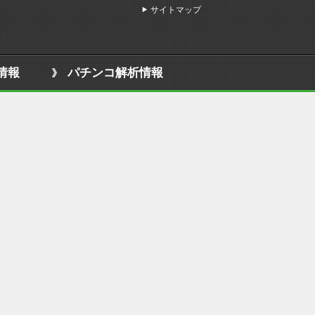
サイトマップ
情報
パチンコ解析情報