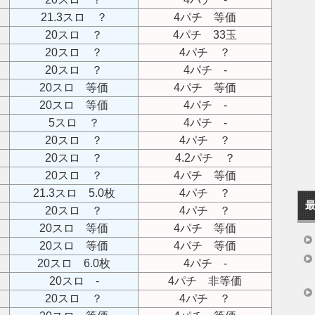
21.3スロ ？
4パチ 等価
20スロ ？
4パチ 33玉
20スロ ？
4パチ ？
20スロ ？
4パチ -
20スロ 等価
4パチ 等価
20スロ 等価
4パチ -
5スロ ？
4パチ -
20スロ ？
4パチ ？
20スロ ？
4.2パチ ？
20スロ ？
4パチ 等価
21.3スロ 5.0枚
4パチ ？
20スロ ？
4パチ ？
20スロ 等価
4パチ 等価
20スロ 等価
4パチ 等価
20スロ 6.0枚
4パチ -
20スロ -
4パチ 非等価
20スロ ？
4パチ ？