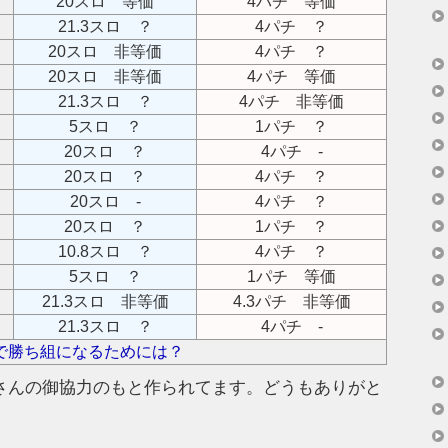
20スロ 等価
4パチ 等価
21.3スロ ？
4パチ ？
20スロ 非等価
4パチ ？
20スロ 非等価
4パチ 等価
21.3スロ ？
4パチ 非等価
5スロ ？
1パチ ？
20スロ ？
4パチ -
20スロ ？
4パチ ？
20スロ -
4パチ ？
20スロ ？
1パチ ？
10.8スロ ？
4パチ ？
5スロ ？
1パチ 等価
21.3スロ 非等価
4.3パチ 非等価
21.3スロ ？
4パチ -
で勝ち組になるためには？
さんの御協力のもと作られてます。どうもありがと