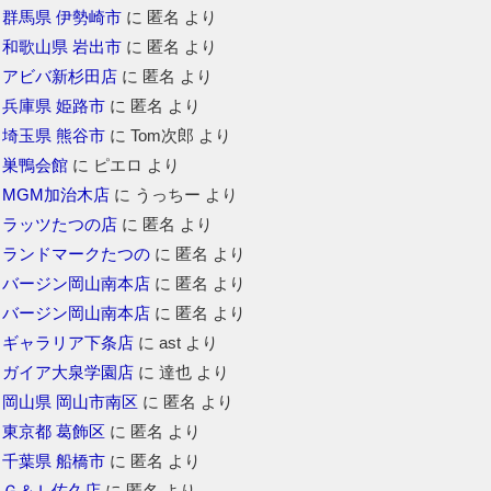
群馬県 伊勢崎市
に
匿名
より
和歌山県 岩出市
に
匿名
より
アビバ新杉田店
に
匿名
より
兵庫県 姫路市
に
匿名
より
埼玉県 熊谷市
に
Tom次郎
より
巣鴨会館
に
ピエロ
より
MGM加治木店
に
うっちー
より
ラッツたつの店
に
匿名
より
ランドマークたつの
に
匿名
より
バージン岡山南本店
に
匿名
より
バージン岡山南本店
に
匿名
より
ギャラリア下条店
に
ast
より
ガイア大泉学園店
に
達也
より
岡山県 岡山市南区
に
匿名
より
東京都 葛飾区
に
匿名
より
千葉県 船橋市
に
匿名
より
Ｇ＆Ｌ佐久店
に
匿名
より