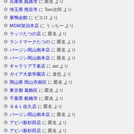
兵庫県 姫路市
に
匿名
より
埼玉県 熊谷市
に
Tom次郎
より
巣鴨会館
に
ピエロ
より
MGM加治木店
に
うっちー
より
ラッツたつの店
に
匿名
より
ランドマークたつの
に
匿名
より
バージン岡山南本店
に
匿名
より
バージン岡山南本店
に
匿名
より
ギャラリア下条店
に
ast
より
ガイア大泉学園店
に
達也
より
岡山県 岡山市南区
に
匿名
より
東京都 葛飾区
に
匿名
より
千葉県 船橋市
に
匿名
より
Ｇ＆Ｌ佐久店
に
匿名
より
バージン岡山南本店
に
匿名
より
アビバ新杉田店
に
匿名
より
アビバ新杉田店
に
匿名
より