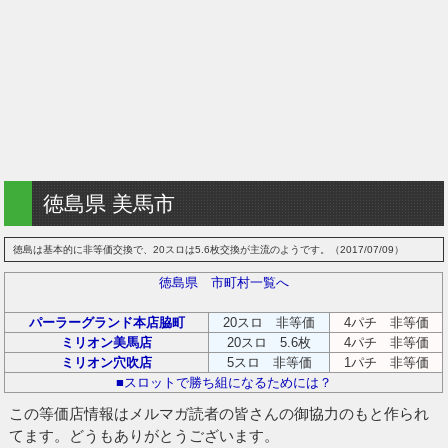
徳島県 美馬市
徳島は基本的に非等価交換で、20スロは5.6枚交換が主流のようです。（2017/07/09）
徳島県 市町村一覧へ
パーラーグランド本店脇町
20スロ 非等価
4パチ 非等価
ミリオン美馬店
20スロ 5.6枚
4パチ 非等価
ミリオン穴吹店
5スロ 非等価
1パチ 非等価
■スロットで勝ち組になるためには？
この等価店情報はメルマガ読者の皆さんの御協力のもと作られ
てます。どうもありがとうございます。