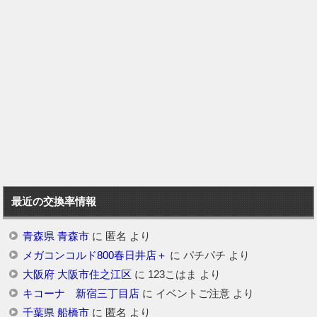
最近の交換率情報
青森県 青森市
に
匿名
より
メガコンコルド800春日井店＋
に
パチパチ
より
大阪府 大阪市住之江区
に
123こはま
より
キコーナ 新宿三丁目店
に
イベントご注意
より
千葉県 船橋市
に
匿名
より