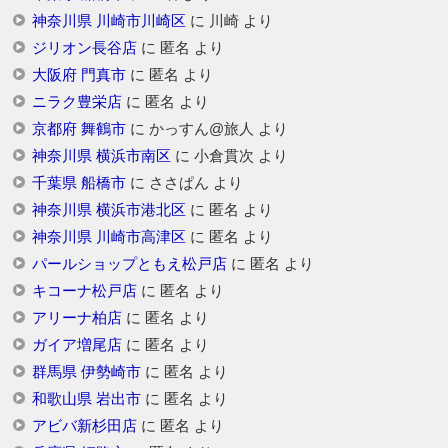
神奈川県 川崎市川崎区
に
川崎
より
ジリオン長谷店
に
匿名
より
大阪府 門真市
に
匿名
より
ニラク豊栄店
に
匿名
より
京都府 舞鶴市
に
かっすん@旅人
より
神奈川県 横浜市南区
に
小倉貫次
より
千葉県 船橋市
に
ささぱん
より
神奈川県 横浜市港北区
に
匿名
より
神奈川県 川崎市高津区
に
匿名
より
パールショップともえ松戸店
に
匿名
より
キコーナ松戸店
に
匿名
より
アリーナ柏店
に
匿名
より
ガイア増尾店
に
匿名
より
群馬県 伊勢崎市
に
匿名
より
和歌山県 岩出市
に
匿名
より
アビバ新杉田店
に
匿名
より