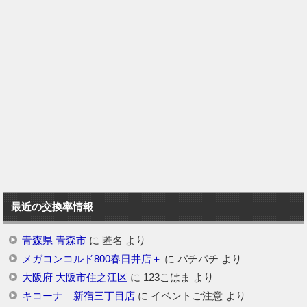
最近の交換率情報
青森県 青森市
に
匿名
より
メガコンコルド800春日井店＋
に
パチパチ
より
大阪府 大阪市住之江区
に
123こはま
より
キコーナ 新宿三丁目店
に
イベントご注意
より