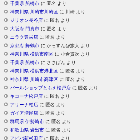
千葉県 船橋市
に
匿名
より
神奈川県 川崎市川崎区
に
川崎
より
ジリオン長谷店
に
匿名
より
大阪府 門真市
に
匿名
より
ニラク豊栄店
に
匿名
より
京都府 舞鶴市
に
かっすん@旅人
より
神奈川県 横浜市南区
に
小倉貫次
より
千葉県 船橋市
に
ささぱん
より
神奈川県 横浜市港北区
に
匿名
より
神奈川県 川崎市高津区
に
匿名
より
パールショップともえ松戸店
に
匿名
より
キコーナ松戸店
に
匿名
より
アリーナ柏店
に
匿名
より
ガイア増尾店
に
匿名
より
群馬県 伊勢崎市
に
匿名
より
和歌山県 岩出市
に
匿名
より
アビバ新杉田店
に
匿名
より