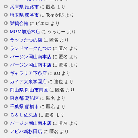
兵庫県 姫路市
に
匿名
より
埼玉県 熊谷市
に
Tom次郎
より
巣鴨会館
に
ピエロ
より
MGM加治木店
に
うっちー
より
ラッツたつの店
に
匿名
より
ランドマークたつの
に
匿名
より
バージン岡山南本店
に
匿名
より
バージン岡山南本店
に
匿名
より
ギャラリア下条店
に
ast
より
ガイア大泉学園店
に
達也
より
岡山県 岡山市南区
に
匿名
より
東京都 葛飾区
に
匿名
より
千葉県 船橋市
に
匿名
より
Ｇ＆Ｌ佐久店
に
匿名
より
バージン岡山南本店
に
匿名
より
アビバ新杉田店
に
匿名
より