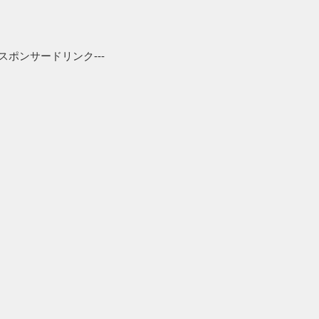
--スポンサードリンク---