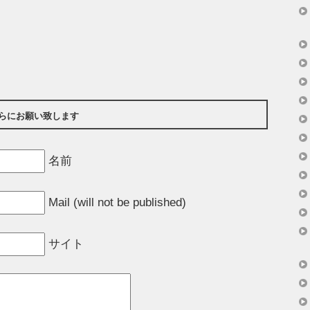
らにお願い致します
名前
Mail (will not be published)
サイト