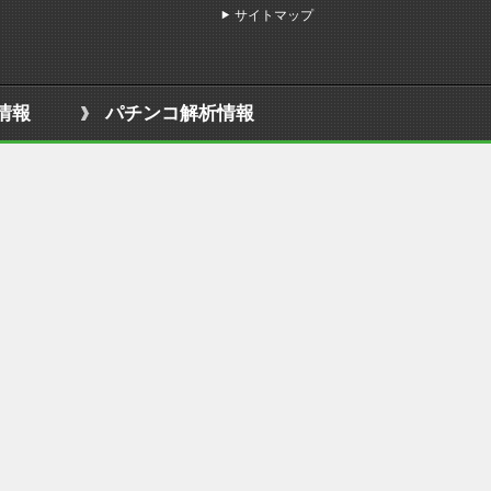
サイトマップ
情報
パチンコ解析情報