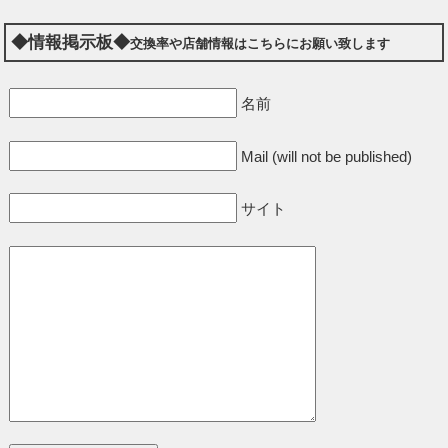
◆情報掲示板◆
交換率や店舗情報はこちらにお願い致します
名前
Mail (will not be published)
サイト