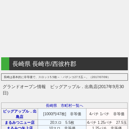
長崎県 長崎市/西彼杵郡
長崎は基本的に非等価で、スロット5.5枚～・パチンコ27.5玉～。（2017/07/09）
グランドオープン情報 ビッグアップル．出島店(2017年9月30
日)
長崎県 市町村一覧へ
ビッグアップル．出
[1000円/47枚] 非等価
4パチ 1パチ 非等価
島店
まるみつニュー店
20スロ 5.5枚
4パチ 1.25パチ 27.5玉
まるみつ矢上店
10スロ 非等価
1.25パチ 非等価