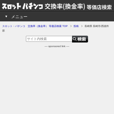
メニュー
スロット・パチンコ 交換率（換金率） 等価店検索 TOP
投稿
長崎県 長崎市/西彼杵
郡
---- sponsored link ----