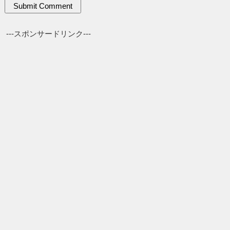
---スポンサードリンク---