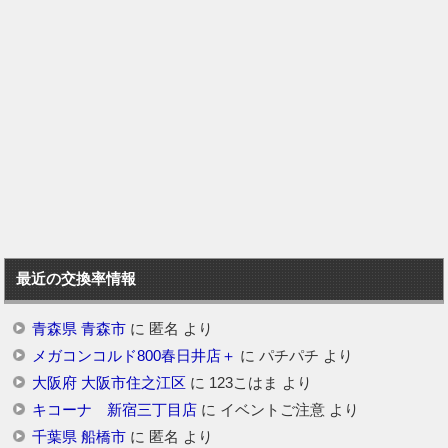
最近の交換率情報
青森県 青森市
に
匿名
より
メガコンコルド800春日井店＋
に
パチパチ
より
大阪府 大阪市住之江区
に
123こはま
より
キコーナ 新宿三丁目店
に
イベントご注意
より
千葉県 船橋市
に
匿名
より