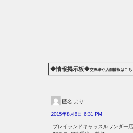
◆情報掲示板◆
交換率や店舗情報はこち
匿名
より:
2015年8月6日 6:31 PM
プレイランドキャッスルワンダー