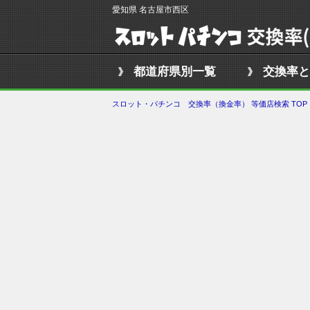
愛知県 名古屋市西区
都道府県別一覧
交換率と
スロット・パチンコ 交換率（換金率） 等価店検索 TOP