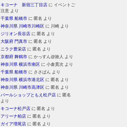
キコーナ 新宿三丁目店
に
イベントご
注意
より
千葉県 船橋市
に
匿名
より
神奈川県 川崎市川崎区
に
川崎
より
ジリオン長谷店
に
匿名
より
大阪府 門真市
に
匿名
より
ニラク豊栄店
に
匿名
より
京都府 舞鶴市
に
かっすん@旅人
より
神奈川県 横浜市南区
に
小倉貫次
より
千葉県 船橋市
に
ささぱん
より
神奈川県 横浜市港北区
に
匿名
より
神奈川県 川崎市高津区
に
匿名
より
パールショップともえ松戸店
に
匿名
より
キコーナ松戸店
に
匿名
より
アリーナ柏店
に
匿名
より
ガイア増尾店
に
匿名
より