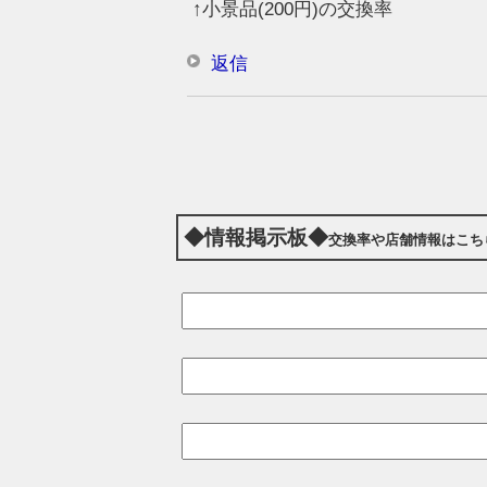
↑小景品(200円)の交換率
返信
◆情報掲示板◆
交換率や店舗情報はこち