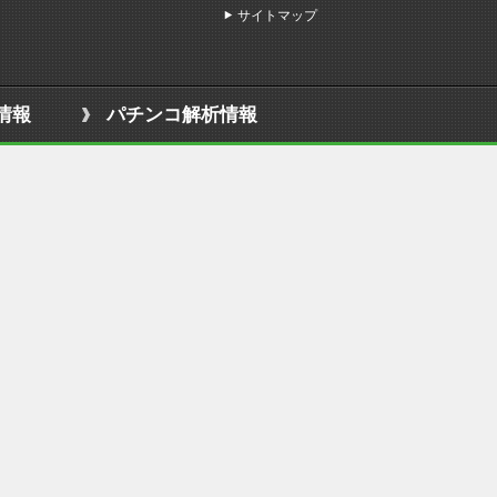
サイトマップ
情報
パチンコ解析情報