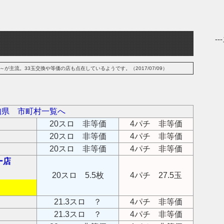
-
～が主流。33玉交換や等価の店も点在しているようです。（2017/07/09）
知県 市町村一覧へ
20スロ 非等価
4パチ 非等価
20スロ 非等価
4パチ 非等価
20スロ 非等価
4パチ 非等価
ー店
20スロ 5.5枚
4パチ 27.5玉
21.3スロ ？
4パチ 非等価
21.3スロ ？
4パチ 非等価