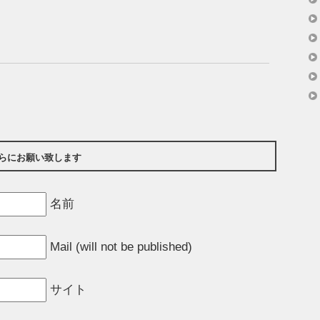
らにお願い致します
名前
Mail (will not be published)
サイト