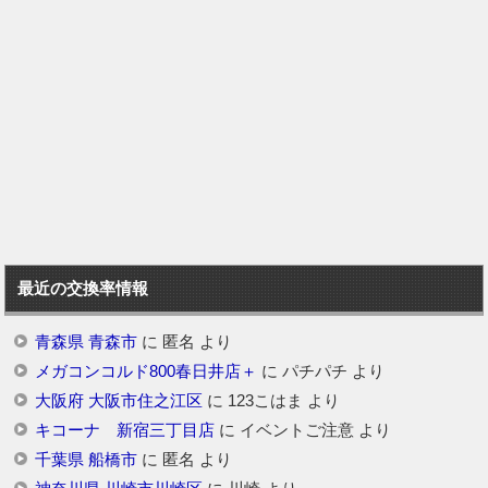
最近の交換率情報
青森県 青森市
に
匿名
より
メガコンコルド800春日井店＋
に
パチパチ
より
大阪府 大阪市住之江区
に
123こはま
より
キコーナ 新宿三丁目店
に
イベントご注意
より
千葉県 船橋市
に
匿名
より