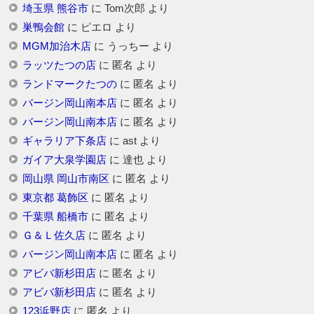
埼玉県 熊谷市
に
Tom次郎
より
巣鴨会館
に
ピエロ
より
MGM加治木店
に
うっちー
より
ラッツたつの店
に
匿名
より
ランドマークたつの
に
匿名
より
バージン岡山南本店
に
匿名
より
バージン岡山南本店
に
匿名
より
ギャラリア下条店
に
ast
より
ガイア大泉学園店
に
達也
より
岡山県 岡山市南区
に
匿名
より
東京都 葛飾区
に
匿名
より
千葉県 船橋市
に
匿名
より
Ｇ＆Ｌ佐久店
に
匿名
より
バージン岡山南本店
に
匿名
より
アビバ新杉田店
に
匿名
より
アビバ新杉田店
に
匿名
より
123浜野店
に
匿名
より