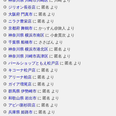
神奈川県 川崎市川崎区
に
川崎
より
ジリオン長谷店
に
匿名
より
大阪府 門真市
に
匿名
より
ニラク豊栄店
に
匿名
より
京都府 舞鶴市
に
かっすん@旅人
より
神奈川県 横浜市南区
に
小倉貫次
より
千葉県 船橋市
に
ささぱん
より
神奈川県 横浜市港北区
に
匿名
より
神奈川県 川崎市高津区
に
匿名
より
パールショップともえ松戸店
に
匿名
より
キコーナ松戸店
に
匿名
より
アリーナ柏店
に
匿名
より
ガイア増尾店
に
匿名
より
群馬県 伊勢崎市
に
匿名
より
和歌山県 岩出市
に
匿名
より
アビバ新杉田店
に
匿名
より
兵庫県 姫路市
に
匿名
より