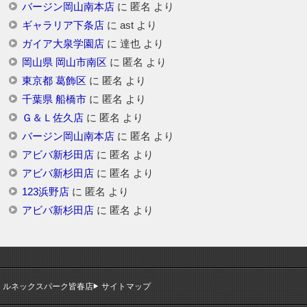
バージン岡山南本店
に
匿名
より
ギャラリア下条店
に
ast
より
ガイア大泉学園店
に
達也
より
岡山県 岡山市南区
に
匿名
より
東京都 葛飾区
に
匿名
より
千葉県 船橋市
に
匿名
より
Ｇ＆Ｌ佐久店
に
匿名
より
バージン岡山南本店
に
匿名
より
アビバ新杉田店
に
匿名
より
アビバ新杉田店
に
匿名
より
123浜野店
に
匿名
より
アビバ新杉田店
に
匿名
より
ルネックスパーク皆春店
サイトマップ