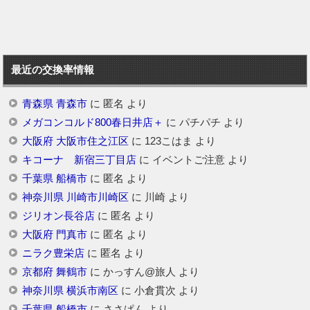
最近の交換率情報
青森県 青森市
に
匿名
より
メガコンコルド800春日井店＋
に
パチパチ
より
大阪府 大阪市住之江区
に
123こはま
より
キコーナ 新宿三丁目店
に
イベントご注意
より
千葉県 船橋市
に
匿名
より
神奈川県 川崎市川崎区
に
川崎
より
ジリオン長谷店
に
匿名
より
大阪府 門真市
に
匿名
より
ニラク豊栄店
に
匿名
より
京都府 舞鶴市
に
かっすん@旅人
より
神奈川県 横浜市南区
に
小倉貫次
より
千葉県 船橋市
に
ささぱん
より