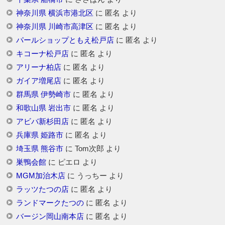
神奈川県 横浜市港北区
に
匿名
より
神奈川県 川崎市高津区
に
匿名
より
パールショップともえ松戸店
に
匿名
より
キコーナ松戸店
に
匿名
より
アリーナ柏店
に
匿名
より
ガイア増尾店
に
匿名
より
群馬県 伊勢崎市
に
匿名
より
和歌山県 岩出市
に
匿名
より
アビバ新杉田店
に
匿名
より
兵庫県 姫路市
に
匿名
より
埼玉県 熊谷市
に
Tom次郎
より
巣鴨会館
に
ピエロ
より
MGM加治木店
に
うっちー
より
ラッツたつの店
に
匿名
より
ランドマークたつの
に
匿名
より
バージン岡山南本店
に
匿名
より