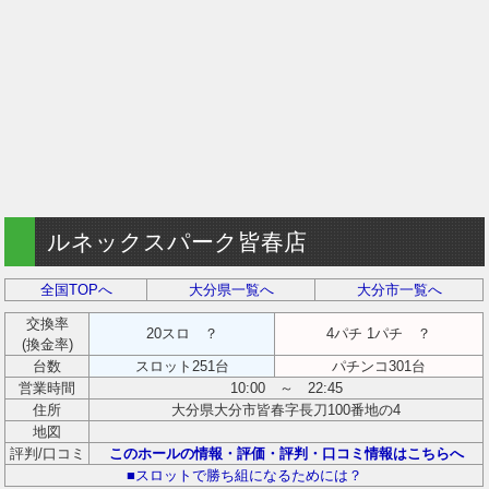
ルネックスパーク皆春店
全国TOPへ
大分県一覧へ
大分市一覧へ
交換率
20スロ ？
4パチ 1パチ ？
(換金率)
台数
スロット251台
パチンコ301台
営業時間
10:00 ～ 22:45
住所
大分県大分市皆春字長刀100番地の4
地図
評判/口コミ
このホールの情報・評価・評判・口コミ情報はこちらへ
■スロットで勝ち組になるためには？