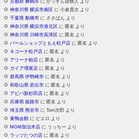
京都府 舞鶴市
に
かっすん@旅人
より
神奈川県 横浜市南区
に
小倉貫次
より
千葉県 船橋市
に
ささぱん
より
神奈川県 横浜市港北区
に
匿名
より
神奈川県 川崎市高津区
に
匿名
より
パールショップともえ松戸店
に
匿名
より
キコーナ松戸店
に
匿名
より
アリーナ柏店
に
匿名
より
ガイア増尾店
に
匿名
より
群馬県 伊勢崎市
に
匿名
より
和歌山県 岩出市
に
匿名
より
アビバ新杉田店
に
匿名
より
兵庫県 姫路市
に
匿名
より
埼玉県 熊谷市
に
Tom次郎
より
巣鴨会館
に
ピエロ
より
MGM加治木店
に
うっちー
より
ラッツたつの店
に
匿名
より