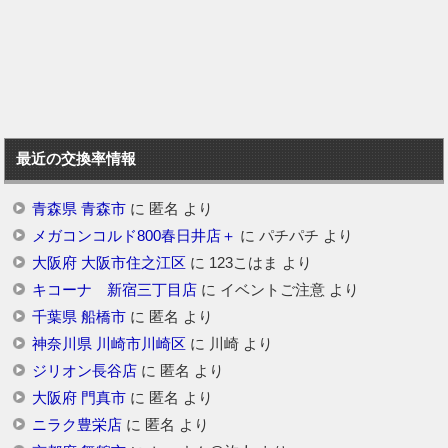
最近の交換率情報
青森県 青森市
に
匿名
より
メガコンコルド800春日井店＋
に
パチパチ
より
大阪府 大阪市住之江区
に
123こはま
より
キコーナ 新宿三丁目店
に
イベントご注意
より
千葉県 船橋市
に
匿名
より
神奈川県 川崎市川崎区
に
川崎
より
ジリオン長谷店
に
匿名
より
大阪府 門真市
に
匿名
より
ニラク豊栄店
に
匿名
より