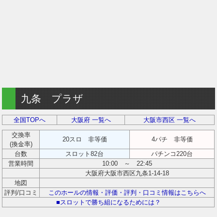
九条 プラザ
全国TOPへ
大阪府 一覧へ
大阪市西区 一覧へ
交換率
20スロ 非等価
4パチ 非等価
(換金率)
台数
スロット82台
パチンコ220台
営業時間
10:00 ～ 22:45
大阪府大阪市西区九条1-14-18
地図
評判/口コミ
このホールの情報・評価・評判・口コミ情報はこちらへ
■スロットで勝ち組になるためには？