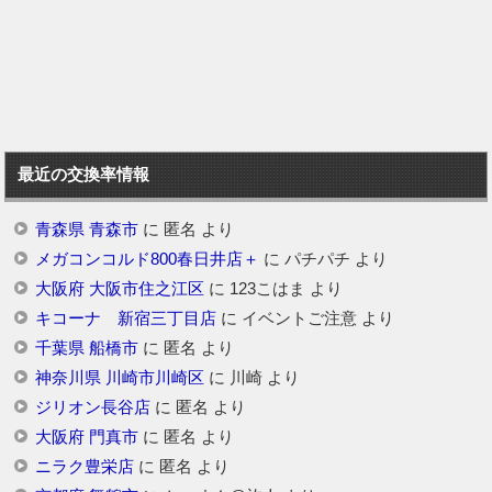
最近の交換率情報
青森県 青森市
に
匿名
より
メガコンコルド800春日井店＋
に
パチパチ
より
大阪府 大阪市住之江区
に
123こはま
より
キコーナ 新宿三丁目店
に
イベントご注意
より
千葉県 船橋市
に
匿名
より
神奈川県 川崎市川崎区
に
川崎
より
ジリオン長谷店
に
匿名
より
大阪府 門真市
に
匿名
より
ニラク豊栄店
に
匿名
より