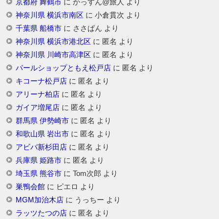
京都府 舞鶴市
に
かっすん@旅人
より
神奈川県 横浜市南区
に
小倉貫次
より
千葉県 船橋市
に
ささぱん
より
神奈川県 横浜市港北区
に
匿名
より
神奈川県 川崎市高津区
に
匿名
より
パールショップともえ松戸店
に
匿名
より
キコーナ松戸店
に
匿名
より
アリーナ柏店
に
匿名
より
ガイア増尾店
に
匿名
より
群馬県 伊勢崎市
に
匿名
より
和歌山県 岩出市
に
匿名
より
アビバ新杉田店
に
匿名
より
兵庫県 姫路市
に
匿名
より
埼玉県 熊谷市
に
Tom次郎
より
巣鴨会館
に
ピエロ
より
MGM加治木店
に
うっちー
より
ラッツたつの店
に
匿名
より