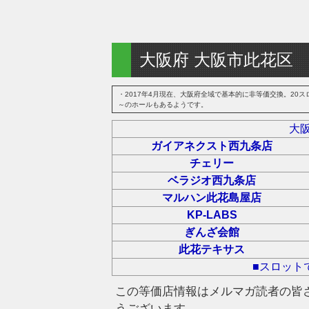
大阪府 大阪市此花区
・2017年4月現在、大阪府全域で基本的に非等価交換。20スロ
～のホールもあるようです。
大
ガイアネクスト西九条店
チェリー
ベラジオ西九条店
マルハン此花島屋店
KP-LABS
ぎんざ会館
此花テキサス
■スロット
この等価店情報はメルマガ読者の皆
うございます。