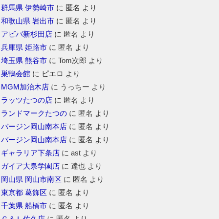
群馬県 伊勢崎市
に
匿名
より
和歌山県 岩出市
に
匿名
より
アビバ新杉田店
に
匿名
より
兵庫県 姫路市
に
匿名
より
埼玉県 熊谷市
に
Tom次郎
より
巣鴨会館
に
ピエロ
より
MGM加治木店
に
うっちー
より
ラッツたつの店
に
匿名
より
ランドマークたつの
に
匿名
より
バージン岡山南本店
に
匿名
より
バージン岡山南本店
に
匿名
より
ギャラリア下条店
に
ast
より
ガイア大泉学園店
に
達也
より
岡山県 岡山市南区
に
匿名
より
東京都 葛飾区
に
匿名
より
千葉県 船橋市
に
匿名
より
Ｇ＆Ｌ佐久店
に
匿名
より