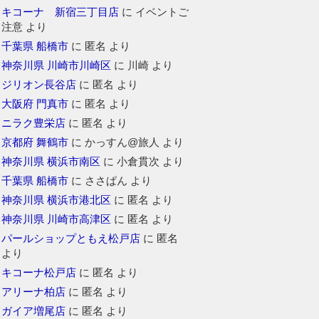
キコーナ 新宿三丁目店
に
イベントご
注意
より
千葉県 船橋市
に
匿名
より
神奈川県 川崎市川崎区
に
川崎
より
ジリオン長谷店
に
匿名
より
大阪府 門真市
に
匿名
より
ニラク豊栄店
に
匿名
より
京都府 舞鶴市
に
かっすん@旅人
より
神奈川県 横浜市南区
に
小倉貫次
より
千葉県 船橋市
に
ささぱん
より
神奈川県 横浜市港北区
に
匿名
より
神奈川県 川崎市高津区
に
匿名
より
パールショップともえ松戸店
に
匿名
より
キコーナ松戸店
に
匿名
より
アリーナ柏店
に
匿名
より
ガイア増尾店
に
匿名
より