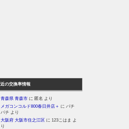
最近の交換率情報
青森県 青森市
に
匿名
より
メガコンコルド800春日井店＋
に
パチ
パチ
より
大阪府 大阪市住之江区
に
123こはま
よ
り