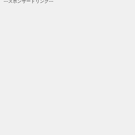
---スポンサードリンク---