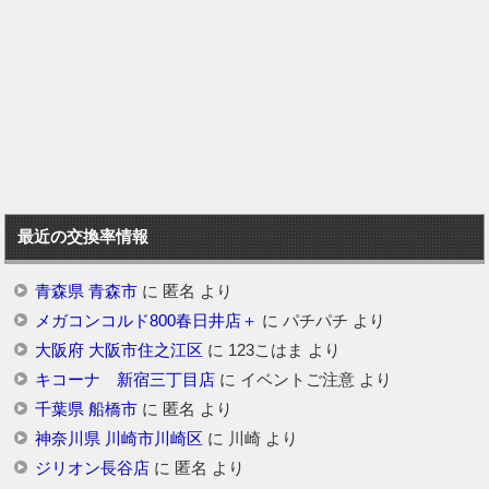
最近の交換率情報
青森県 青森市
に
匿名
より
メガコンコルド800春日井店＋
に
パチパチ
より
大阪府 大阪市住之江区
に
123こはま
より
キコーナ 新宿三丁目店
に
イベントご注意
より
千葉県 船橋市
に
匿名
より
神奈川県 川崎市川崎区
に
川崎
より
ジリオン長谷店
に
匿名
より