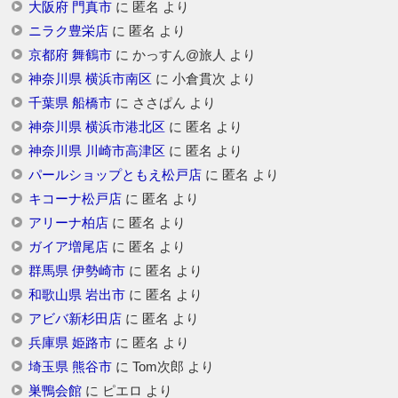
大阪府 門真市
に
匿名
より
ニラク豊栄店
に
匿名
より
京都府 舞鶴市
に
かっすん@旅人
より
神奈川県 横浜市南区
に
小倉貫次
より
千葉県 船橋市
に
ささぱん
より
神奈川県 横浜市港北区
に
匿名
より
神奈川県 川崎市高津区
に
匿名
より
パールショップともえ松戸店
に
匿名
より
キコーナ松戸店
に
匿名
より
アリーナ柏店
に
匿名
より
ガイア増尾店
に
匿名
より
群馬県 伊勢崎市
に
匿名
より
和歌山県 岩出市
に
匿名
より
アビバ新杉田店
に
匿名
より
兵庫県 姫路市
に
匿名
より
埼玉県 熊谷市
に
Tom次郎
より
巣鴨会館
に
ピエロ
より