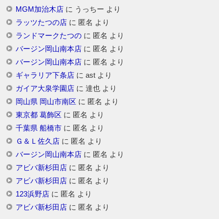
MGM加治木店
に
うっちー
より
ラッツたつの店
に
匿名
より
ランドマークたつの
に
匿名
より
バージン岡山南本店
に
匿名
より
バージン岡山南本店
に
匿名
より
ギャラリア下条店
に
ast
より
ガイア大泉学園店
に
達也
より
岡山県 岡山市南区
に
匿名
より
東京都 葛飾区
に
匿名
より
千葉県 船橋市
に
匿名
より
Ｇ＆Ｌ佐久店
に
匿名
より
バージン岡山南本店
に
匿名
より
アビバ新杉田店
に
匿名
より
アビバ新杉田店
に
匿名
より
123浜野店
に
匿名
より
アビバ新杉田店
に
匿名
より