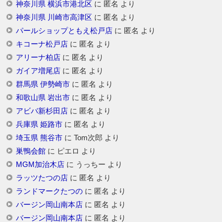
神奈川県 横浜市港北区
に
匿名
より
神奈川県 川崎市高津区
に
匿名
より
パールショップともえ松戸店
に
匿名
より
キコーナ松戸店
に
匿名
より
アリーナ柏店
に
匿名
より
ガイア増尾店
に
匿名
より
群馬県 伊勢崎市
に
匿名
より
和歌山県 岩出市
に
匿名
より
アビバ新杉田店
に
匿名
より
兵庫県 姫路市
に
匿名
より
埼玉県 熊谷市
に
Tom次郎
より
巣鴨会館
に
ピエロ
より
MGM加治木店
に
うっちー
より
ラッツたつの店
に
匿名
より
ランドマークたつの
に
匿名
より
バージン岡山南本店
に
匿名
より
バージン岡山南本店
に
匿名
より