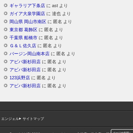
ギャラリア下条店
に
ast
より
ガイア大泉学園店
に
達也
より
岡山県 岡山市南区
に
匿名
より
東京都 葛飾区
に
匿名
より
千葉県 船橋市
に
匿名
より
Ｇ＆Ｌ佐久店
に
匿名
より
バージン岡山南本店
に
匿名
より
アビバ新杉田店
に
匿名
より
アビバ新杉田店
に
匿名
より
123浜野店
に
匿名
より
アビバ新杉田店
に
匿名
より
エンジェル
サイトマップ