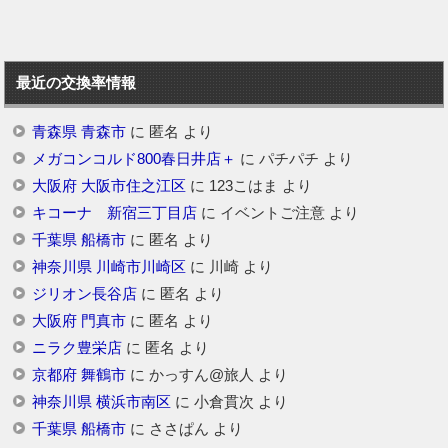
最近の交換率情報
青森県 青森市
に
匿名
より
メガコンコルド800春日井店＋
に
パチパチ
より
大阪府 大阪市住之江区
に
123こはま
より
キコーナ 新宿三丁目店
に
イベントご注意
より
千葉県 船橋市
に
匿名
より
神奈川県 川崎市川崎区
に
川崎
より
ジリオン長谷店
に
匿名
より
大阪府 門真市
に
匿名
より
ニラク豊栄店
に
匿名
より
京都府 舞鶴市
に
かっすん@旅人
より
神奈川県 横浜市南区
に
小倉貫次
より
千葉県 船橋市
に
ささぱん
より