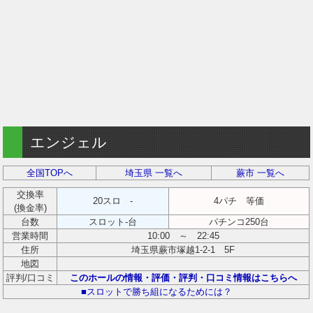
エンジェル
全国TOPへ
埼玉県 一覧へ
蕨市 一覧へ
交換率
20スロ -
4パチ 等価
(換金率)
台数
スロット-台
パチンコ250台
営業時間
10:00 ～ 22:45
住所
埼玉県蕨市塚越1-2-1 5F
地図
評判/口コミ
このホールの情報・評価・評判・口コミ情報はこちらへ
■スロットで勝ち組になるためには？